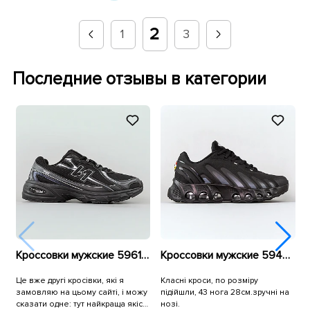
2
1
3
Последние отзывы в категории
Кроссовки мужские 596129 Черные
Кроссовки мужские 594878 Черные
Це вже другі кросівки, які я
Класні кроси, по розміру
К
замовляю на цьому сайті, і можу
підійшли, 43 нога 28см.зручні на
т
сказати одне: тут найкраща якість
нозі.
С