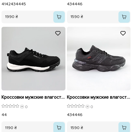
41
42
43
44
45
43
44
46
1990 ₴
1590 ₴
Кроссовки мужские влагостойкие 589995 Черные
Кроссовки мужские влагостойкие термо 593073 Черные
0
0
44
43
44
46
1190 ₴
1590 ₴