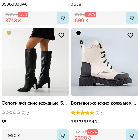
35
36
38
39
40
36
38
4990 ₴
-25%
990 ₴
-30%
3743 ₴
690 ₴
Сапоги женские кожаные 592649 Черные
Ботинки женские кожа мех 592694 Белые распродажа
0
1
35
36
37
38
39
40
41
3590 ₴
-25%
4990 ₴
2690 ₴