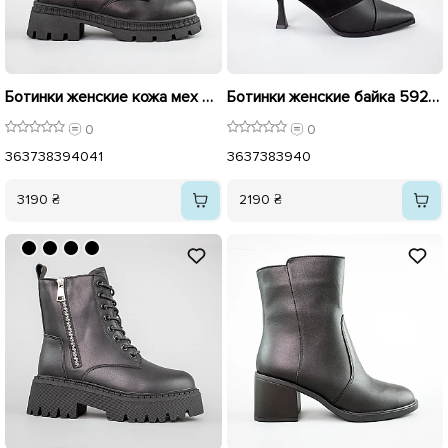
Ботинки женские кожа мех 592638 Черные
Ботинки женские байка 592925 Черные
0
0
36
37
38
39
40
41
36
37
38
39
40
3190 ₴
2190 ₴