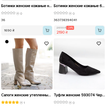
Ботинки женские кожаные на меху 593226 Черные
Ботинки женские кожаные байка 592729 Черные распродажа
0
0
36
36
37
38
39
40
41
2890 ₴
-24%
1690 ₴
2190 ₴
Сапоги женские утепленные кожаные 592648 Бежевые распродажа
Туфли женские 593074 Черные распродажа
1
0