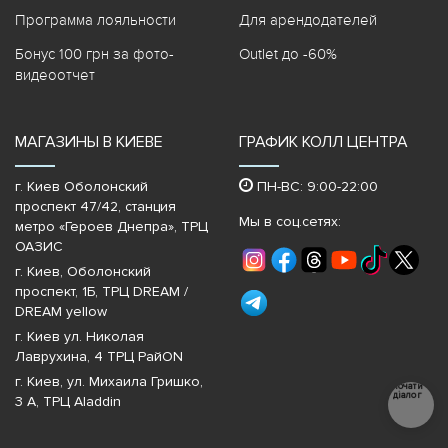
Программа лояльности
Для арендодателей
Бонус 100 грн за фото-
Outlet до -60%
видеоотчет
МАГАЗИНЫ В КИЕВЕ
ГРАФИК КОЛЛ ЦЕНТРА
г. Киев Оболонский
ПН-ВС: 9:00-22:00
проспект 47/42, станция
Мы в соц.сетях:
метро «Героев Днепра»‎, ТРЦ
ОАЗИС
г. Киев, Оболонский
проспект, 1Б, ТРЦ DREAM /
DREAM yellow
г. Киев ул. Николая
Лаврухина, 4 ТРЦ РайON
г. Киев, ул. Михаила Гришко,
Почати
діалог
3 А, ТРЦ Aladdin