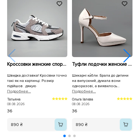
Кроссовки женские спортивная сетка 594084 Серые
Туфли лодочки женские 589908 Белые
Швидка доставка! Кросівки точно
Шикарні ка́бли. Брала до дитини
Б
такі як на картинці. Розмір
на випускний, думала вони
підійшов . дякую
одноразові, а виявилось
Подробнее...
неубіваємі. Зручні, не хитаються
Подробнее...
П
хоча висока шпилька, на устілці
Татьяна
Ольга Івлєва
М
"подушечки" тож зручно та м'яко
08.08.2026
08.08.2026
0
ходити, +ціна! Рекомендую!
36
36
890 ₴
890 ₴