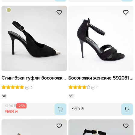
Слингбэки туфли-босоножки женские 592303 Черные распродажа
Босоножки женские 592081 Черные
2
1
38
39
1290 ₴
-25%
990 ₴
968 ₴