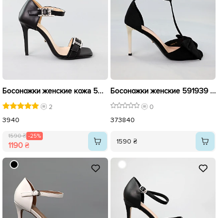
Босоножки женские кожа 592108 Черные распродажа
Босоножки женские 591939 Черные
2
0
39
40
37
38
40
1590 ₴
-25%
1590 ₴
1190 ₴