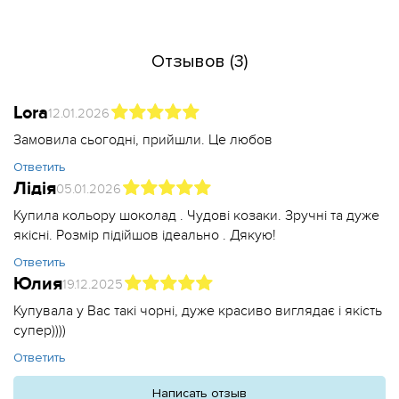
Отзывов (3)
Lora
12.01.2026
Замовила сьогодні, прийшли. Це любов
Ответить
Лідія
05.01.2026
Купила кольору шоколад . Чудові козаки. Зручні та дуже
якісні. Розмір підійшов ідеально . Дякую!
Ответить
Юлия
19.12.2025
Купувала у Вас такі чорні, дуже красиво виглядає і якість
супер))))
Ответить
Написать отзыв