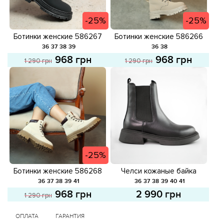
-25%
-25%
Ботинки женские 586267
Ботинки женские 586266
Черные распродажа
Серые распродажа
36
37
38
39
36
38
968 грн
968 грн
1 290 грн
1 290 грн
-25%
Ботинки женские 586268
Челси кожаные байка
Светло-бежевые
586374 Черные
36
37
38
39
41
36
37
38
39
40
41
распродажа
968 грн
2 990 грн
1 290 грн
ОПЛАТА
ГАРАНТИЯ