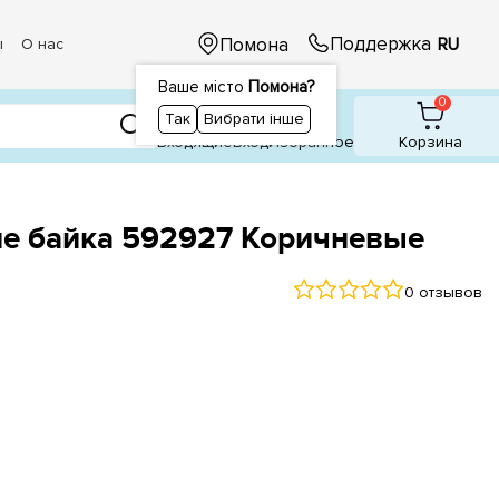
Поддержка
Помона
RU
ы
О нас
Ваше місто
Помона?
1
1
0
Так
Вибрати інше
Входящие
Вход
Избранное
Корзина
ие байка 592927 Коричневые
0 отзывов