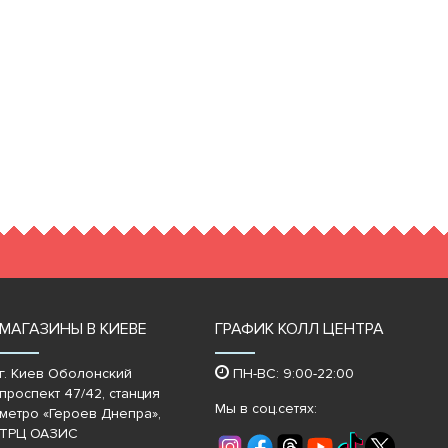
МАГАЗИНЫ В КИЕВЕ
ГРАФИК КОЛЛ ЦЕНТРА
г. Киев Оболонский
ПН-ВС: 9:00-22:00
проспект 47/42, станция
Мы в соц.сетях:
метро «Героев Днепра»‎,
ТРЦ ОАЗИС