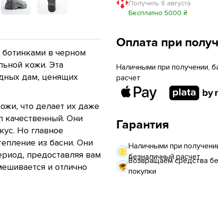
Получить 8 августа
Бесплатно 5000 ₴
Оплата при полу
 ботинками в черном
льной кожи. Эта
Наличными при получении, б
дных дам, ценящих
расчет
ожи, что делает их даже
л качественный. Они
Гарантия
кус. Но главное
тепление из басни. Они
Наличными при получении
риод, предоставляя вам
безналичный расчет
Возвращаем средства без
мешивается и отлично
покупки