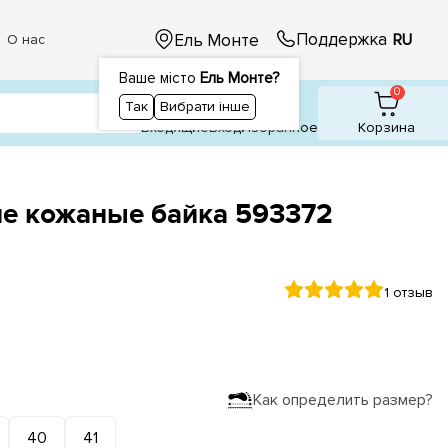
Поддержка
Ель Монте
RU
О нас
Ваше місто
Ель Монте?
1
1
0
Так
Вибрати інше
Входящие
Вход
Избранное
Корзина
ие кожаные байка 593372
1 отзыв
Как определить размер?
40
41