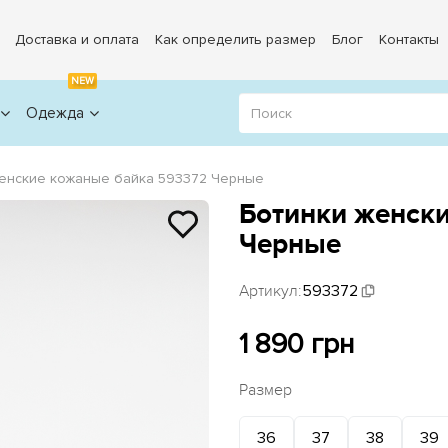
Доставка и оплата
Как определить размер
Блог
Контакты
NEW
Одежда
женские кожаные байка 593372 Черные
Ботинки женск
Черные
Артикул:
593372
1 890 грн
Размер
36
37
38
39