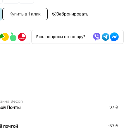
Купить в 1 клик
Забронировать
Есть вопросы по товару?
азина Sezon
вой Почты
97 ₴
й почтой
157 ₴