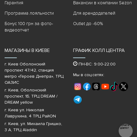
Гарантия
Вакансии в компании Sezon
Программа лояльности
Для арендодателей
Бонус 100 грн за фото-
Outlet до -60%
видеоотчет
МАГАЗИНЫ В КИЕВЕ
ГРАФИК КОЛЛ ЦЕНТРА
г. Киев Оболонский
ПН-ВС: 9:00-22:00
проспект 47/42, станция
Мы в соц.сетях:
метро «Героев Днепра»‎, ТРЦ
ОАЗИС
г. Киев, Оболонский
проспект, 1Б, ТРЦ DREAM /
DREAM yellow
г. Киев ул. Николая
Лаврухина, 4 ТРЦ РайON
г. Киев, ул. Михаила Гришко,
Почати
діалог
3 А, ТРЦ Aladdin