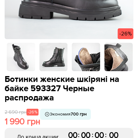
-26%
Ботинки женские шкіряні на
байке 593327 Черные
распродажа
2 690 грн
-26%
Экономия
700 грн
1 990 грн
00
00
00
00
:
:
:
До конца акции: