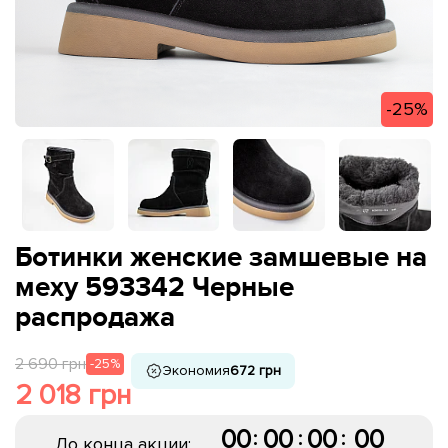
-25%
Ботинки женские замшевые на
меху 593342 Черные
распродажа
2 690 грн
-25%
Экономия
672 грн
2 018 грн
00
00
00
00
:
:
:
До конца акции: