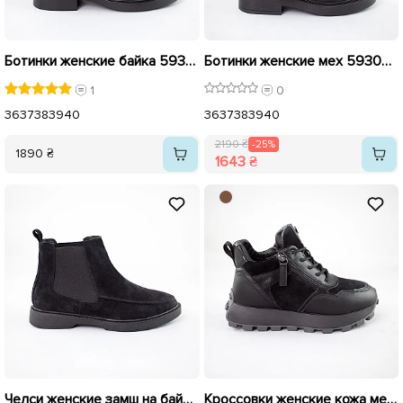
Ботинки женские байка 593042 Черные
Ботинки женские мех 593043 Черные распродажа
1
0
36
37
38
39
40
36
37
38
39
40
2190 ₴
-25%
1890 ₴
1643 ₴
Челси женские замш на байке 592644 Черные распродажа
Кроссовки женские кожа мех 592990 Черные распродажа