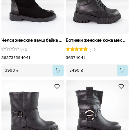
Челси женские замш байка 592630 Черные
Ботинки женские кожа мех 592728 Черные
0
2
36
37
38
39
40
41
36
37
40
41
3990 ₴
2490 ₴