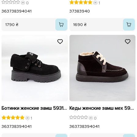
0
1
36
37
38
39
40
41
37
38
39
40
1790 ₴
1690 ₴
Ботинки женские замш 593135 Черные
Кеды женские замш мех 592701 Коричневые
1
0
36
37
38
39
40
41
36
37
38
39
40
41