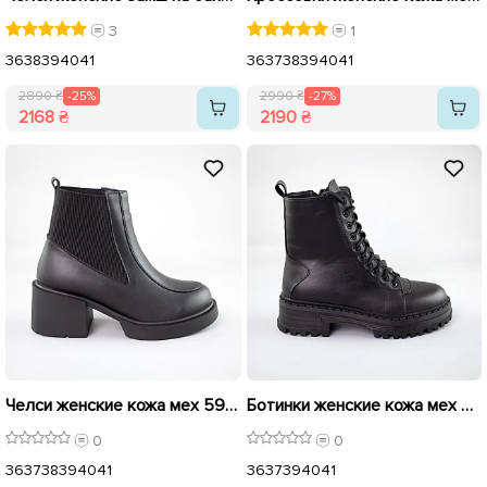
3
1
36
38
39
40
41
36
37
38
39
40
41
2890 ₴
-25%
2990 ₴
-27%
2168 ₴
2190 ₴
Челси женские кожа мех 592736 Черные распродажа
Ботинки женские кожа мех 592692 Черные
0
0
36
37
38
39
40
41
36
37
39
40
41