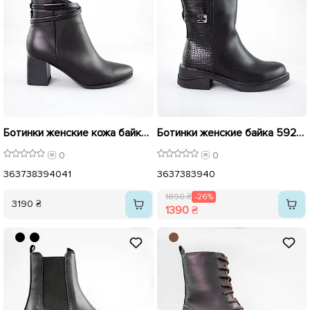
Ботинки женские кожа байка 592646 Черные
Ботинки женские байка 592937 Черные распродажа
0
0
36
37
38
39
40
41
36
37
38
39
40
1890 ₴
-26%
3190 ₴
1390 ₴