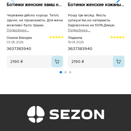
Ботинки женские замш на меху 592699 Черные
Ботинки женские кожаные мех 591097 Черные
Черевики дійсно хороші. Теплі,
Ношу три місяці. Якість
зручні, не промокають. Для мене
супер,м'які,не натирають.
ч
можливо було трішки
Задоволена на 100%.Дякую
ч
слизьковаті.
Подробнее...
Подробнее...
н
П
в
Оксана Бландюк
Людмила
С
ч
03.06.2026
19.04.2026
0
36
37
38
39
40
36
37
38
39
40
п
2190 ₴
2190 ₴