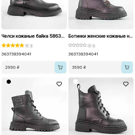
Челси кожаные байка 586374 Черные
Ботинки женские кожаные на меху 592737 Черные
3
0
36
37
38
39
40
41
36
37
38
39
40
41
2990 ₴
3590 ₴