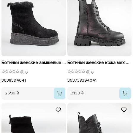
Ботинки женские замшевые мех 593277 Черные
Ботинки женские кожа мех 592638 Черные
0
0
36
38
39
40
41
36
37
38
39
40
41
2690 ₴
3190 ₴