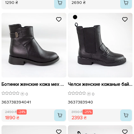
1290 ₴
2690 ₴
Ботинки женские кожа мех 592727 Черные распродажа
Челси женские кожаные байка 592924 Черные распродажа
0
0
36
37
38
39
40
41
36
37
38
39
40
2490 ₴
-24%
3190 ₴
-25%
1890 ₴
2393 ₴