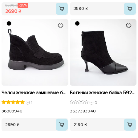
3590 ₴
-25%
3590 ₴
2690 ₴
Челси женские замшевые байка 592921 Черные
Ботинки женские байка 592925 Черные
1
0
36
38
39
40
36
37
38
39
40
2890 ₴
2190 ₴