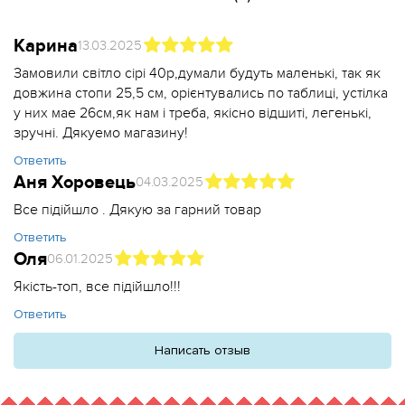
Карина
13.03.2025
Замовили світло сірі 40р,думали будуть маленькі, так як
довжина стопи 25,5 см, орієнтувались по таблиці, устілка
у них мае 26см,як нам і треба, якісно відшиті, легенькі,
зручні. Дякуемо магазину!
Ответить
Аня Хоровець
04.03.2025
Все підійшло . Дякую за гарний товар
Ответить
Оля
06.01.2025
Якість-топ, все підійшло!!!
Ответить
Написать отзыв