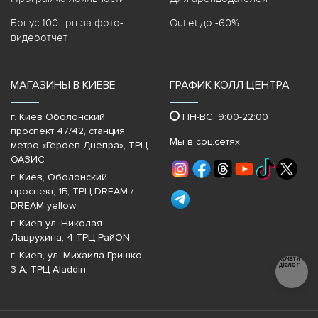
Бонус 100 грн за фото-
Outlet до -60%
видеоотчет
МАГАЗИНЫ В КИЕВЕ
ГРАФИК КОЛЛ ЦЕНТРА
г. Киев Оболонский
ПН-ВС: 9:00-22:00
проспект 47/42, станция
Мы в соц.сетях:
метро «Героев Днепра»‎, ТРЦ
ОАЗИС
г. Киев, Оболонский
проспект, 1Б, ТРЦ DREAM /
DREAM yellow
г. Киев ул. Николая
Лаврухина, 4 ТРЦ РайON
г. Киев, ул. Михаила Гришко,
Почати
діалог
3 А, ТРЦ Aladdin