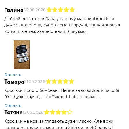
Галина
02.08.2026
Добрий вечір, придбала у вашому магазині кросівки,
дуже задоволена, супер легкі та зручні, а для чоловіка
крокси, він теж задоволений. Дякуємо.
Ответить
Тамара
21.06.2026
Кросівки просто бомбезні. Нещодавно замовляла собі
білі. Дуже зручні,гарної якості. І ціна приємна.
Ответить
Тетяна
13.05.2026
Кросівки на нозі виглядають дуже класно. Але вони
сильно маломірять, моя стопа 25,5 см це 40 розмір (