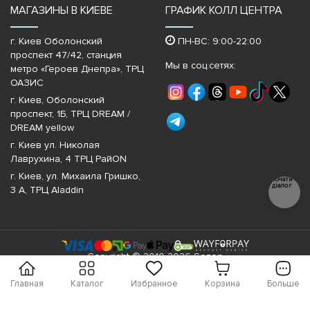
МАГАЗИНЫ В КИЕВЕ
ГРАФИК КОЛЛ ЦЕНТРА
г. Киев Оболонский
ПН-ВС: 9:00-22:00
проспект 47/42, станция
Мы в соц.сетях:
метро «Героев Днепра»‎, ТРЦ
ОАЗИС
г. Киев, Оболонский
проспект, 1Б, ТРЦ DREAM /
DREAM yellow
г. Киев ул. Николая
Лаврухина, 4 ТРЦ РайON
г. Киев, ул. Михаила Гришко,
Почати
діалог
3 А, ТРЦ Aladdin
Copyright © 2010-2026 Sezon
Главная
Каталог
Избранное
Корзина
Больше