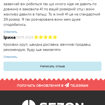
зазвичай він робиться так що нічого ніде не давить по
довжині) я замовила 41 по вашій розмірній сітці і вони
жахливо давили в пальці. То ж їхній 41 це на стандартний
39 розмір. Я так розчарована вони мені дуже
сподобались.
Ответить
Ірина
09.05.2026
Кросівки круті, швидка доставка, ввічливі продавці,
рекомендую, буду іще замовляти.
Ответить
Написать отзыв
ПОЛУЧАТЬ ОБНОВЛЕНИЯ В
TELEGRAM