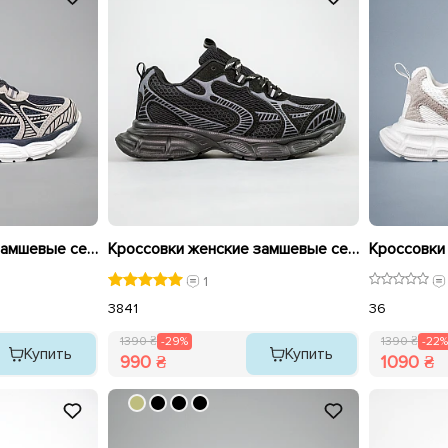
Кроссовки женские замшевые сетка 594076 Серые распродажа
Кроссовки женские замшевые сетка 594074 Черные распродажа
1
38
41
36
1390 ₴
-29%
1390 ₴
-22%
Купить
Купить
990 ₴
1090 ₴