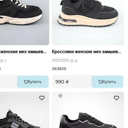
Кроссовки женские мех замшевые 593504 Черные
Кроссовки женские мех замшевые 593503 Черные
1
0
1
36
38
39
990 ₴
Купить
Купить