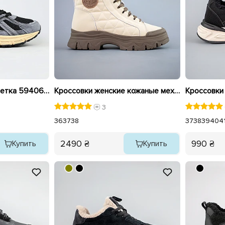
Кроссовки женские сетка 594066 Серые
Кроссовки женские кожаные мех 593339 Белые
3
36
37
38
37
38
39
40
4
2490 ₴
990 ₴
Купить
Купить