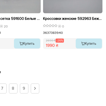
Кроссовки сетка 591600 Белые синие
Кроссовки женские 592963 Бежевые распродажа
20
0
1
36
37
38
39
40
2690 ₴
-26%
Купить
Купить
1990 ₴
е
7
8
9