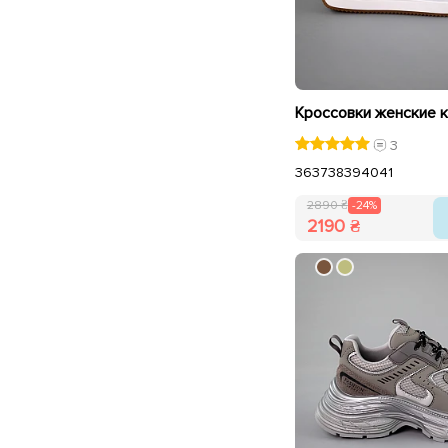
3
36
37
38
39
40
41
2890 ₴
-24%
2190 ₴