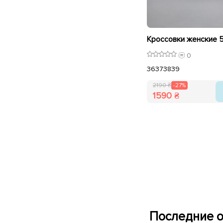
0
36
37
38
39
2190 ₴
-27%
1590 ₴
Последние о