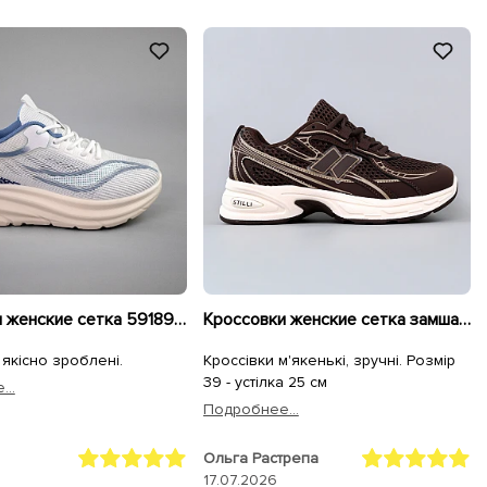
Кроссовки женские сетка 591891 Белые голубые
Кроссовки женские сетка замша 595412 Коричневый
 якісно зроблені.
Кроссівки м'якенькі, зручні. Розмір
39 - устілка 25 см
..
Подробнее...
Ольга Растрепа
17.07.2026