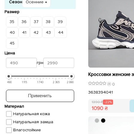
Сезон
Осенние
Размер
35
36
37
38
39
40
41
42
43
44
45
Цена
грн
490
1 115
1 740
2 365
2 990
0
36
38
39
40
41
Применить
1390 ₴
-22%
Материал
1090 ₴
Натуральная кожа
Натуральная замша
Влагостойкие