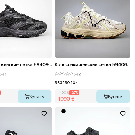
Кроссовки женские сетка 594093 Черные распродажа
Кроссовки женские сетка 594067 Молочный распродажа
1
0
1
36
38
39
40
41
1490 ₴
-27%
Купить
Купить
1090 ₴