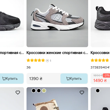
Кроссовки женские спортивная сетка 594078 Черные распродажа
Кроссовки женские спортивная сетка 594084 Серые
1
36
37
38
39
40
4
1890 ₴
-21%
1390 ₴
Купить
Купить
1490 ₴