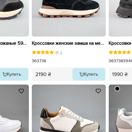
Кроссовки женские кожаные 593343 Черные
Кроссовки женские замша на меху 593336
2
36
37
38
36
37
38
39
4
2190 ₴
1990 ₴
Купить
Купить