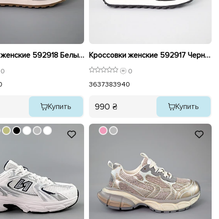
Кроссовки женские 592918 Белые серые
Кроссовки женские 592917 Черные
0
0
0
36
37
38
39
40
990 ₴
Купить
Купить