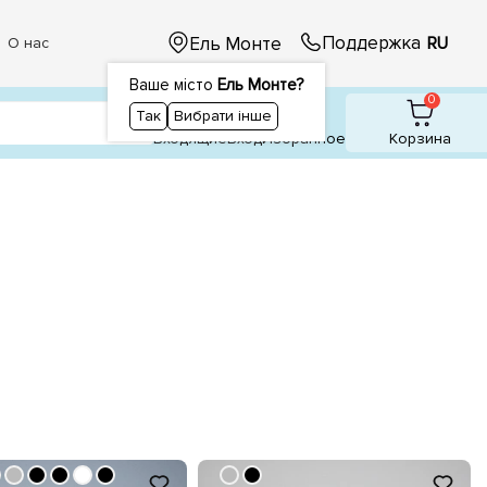
Поддержка
Ель Монте
RU
О нас
Ваше місто
Ель Монте?
1
1
0
Так
Вибрати інше
Входящие
Вход
Избранное
Корзина