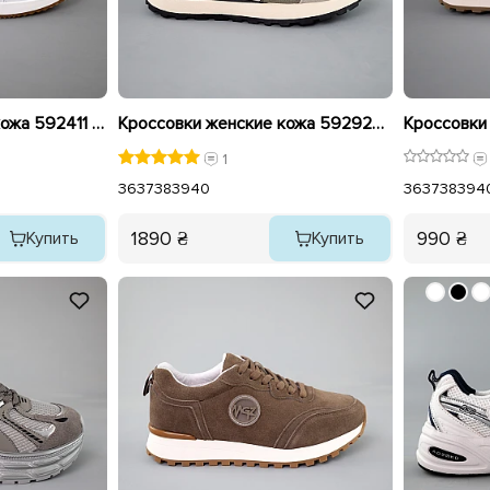
Кроссовки женские кожа 592411 Белые распродажа
Кроссовки женские кожа 592920 Белые серые
1
36
37
38
39
40
36
37
38
39
4
1890 ₴
990 ₴
Купить
Купить