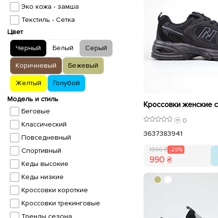
Эко кожа - замша
Текстиль - Сетка
Цвет
Черный
Белый
Серый
Коричневый
Бежевый
Желтый
Голубой
Модель и стиль
Беговые
0
Классический
36
37
38
39
41
Повседневный
1390 ₴
-29%
Спортивный
990 ₴
Кеды высокие
Кеды низкие
Кроссовки короткие
Кроссовки трекинговые
Тренды сезона