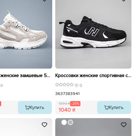
Кроссовки женские замшевые 594075 Белые молочные распродажа
Кроссовки женские спортивная сетка 594077 Черный с белым распродажа
0
0
36
37
38
39
41
1390 ₴
-25%
Купить
Купить
1040 ₴