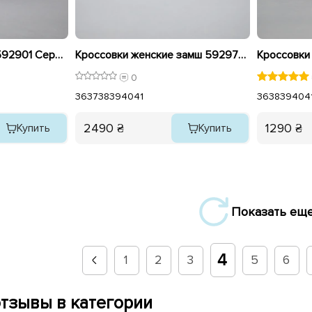
Кроссовки женские 592901 Серые распродажа
Кроссовки женские замш 592975 Коричневые
0
36
37
38
39
40
41
36
38
39
40
4
2490 ₴
1290 ₴
Купить
Купить
Показать ещ
4
1
2
3
5
6
тзывы в категории