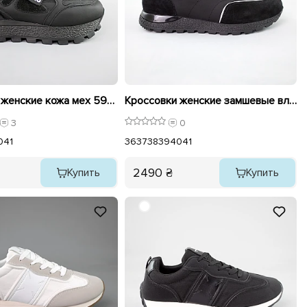
Кроссовки женские кожа мех 593254 Черные
Кроссовки женские замшевые влагостойкие 592964 Черные
3
0
0
41
36
37
38
39
40
41
2490 ₴
Купить
Купить