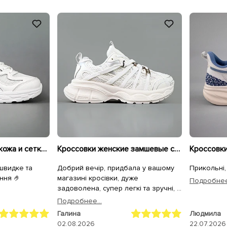
Кроссовки женские кожа и сетка 594681 Белые
Кроссовки женские замшевые сетка 595293 Белые
 швидке та
Добрий вечір, придбала у вашому
Прикольні,
ння 🤌
магазині кросівки, дуже
Подробнее.
задоволена, супер легкі та зручні, а
для чоловіка крокси, він теж
Подробнее...
задоволений. Дякуємо.
Галина
Людмила
02.08.2026
22.07.2026