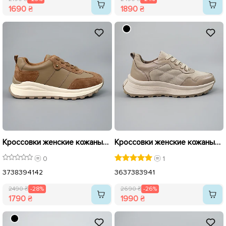
1690 ₴
1890 ₴
Кроссовки женские кожаные 589626 Бежевые рыжие распродажа
Кроссовки женские кожаные 589930 Бежевые распродажа
0
1
37
38
39
41
42
36
37
38
39
41
2490 ₴
-28%
2690 ₴
-26%
1790 ₴
1990 ₴