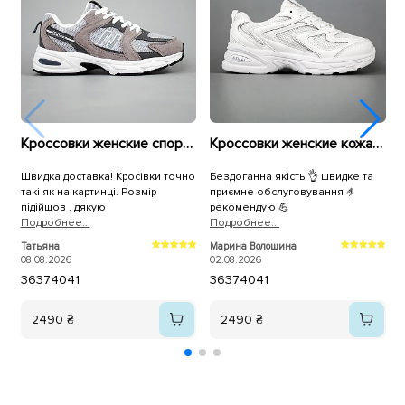
Кроссовки женские спортивная сетка 594084 Серые
Кроссовки женские кожа и сетка 594681 Белые
Швидка доставка! Кросівки точно
Бездоганна якість 👌 швидке та
Д
такі як на картинці. Розмір
приємне обслуговування 🤌
в
підійшов . дякую
рекомендую 💪
з
Подробнее...
Подробнее...
з
П
т
Татьяна
Марина Волошина
Г
08.08.2026
02.08.2026
0
36
37
40
41
36
37
40
41
2490 ₴
2490 ₴