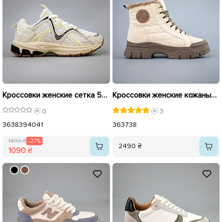
Кроссовки женские сетка 594067 Молочный распродажа
Кроссовки женские кожаные мех 593339 Белые
0
3
36
38
39
40
41
36
37
38
1490 ₴
-27%
2490 ₴
1090 ₴