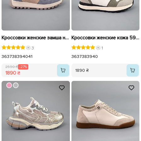
Кроссовки женские замша на меху 592697 Серые бежевые распродажа
Кроссовки женские кожа 592920 Белые серые
3
1
36
37
38
39
40
41
36
37
38
39
40
2590 ₴
-27%
1890 ₴
1890 ₴