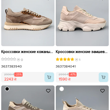
Кроссовки женские кожаные 589904 Бежевые распродажа
Кроссовки женские замшевые 589931 Бежевые распродажа
0
1
36
37
38
39
40
36
37
38
40
41
2990 ₴
-25%
2990 ₴
-47%
2243 ₴
1590 ₴