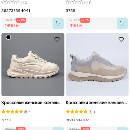
0
0
36
37
38
39
40
41
37
39
2490 ₴
-24%
1290 ₴
-23%
1890 ₴
990 ₴
Кроссовки женские кожаные 589497 Молочные распродажа
Кроссовки женские замшевые 587955 Бежевые серые распродажа
1
1
37
38
36
37
38
40
41
2190 ₴
-23%
2490 ₴
-24%