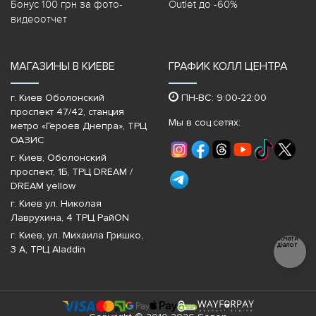
Бонус 100 грн за фото-
Outlet до -60%
видеоотчет
МАГАЗИНЫ В КИЕВЕ
ГРАФИК КОЛЛ ЦЕНТРА
г. Киев Оболонский
ПН-ВС: 9:00-22:00
проспект 47/42, станция
Мы в соц.сетях:
метро «Героев Днепра»‎, ТРЦ
ОАЗИС
г. Киев, Оболонский
проспект, 1Б, ТРЦ DREAM /
DREAM yellow
г. Киев ул. Николая
Лаврухина, 4 ТРЦ РайON
г. Киев, ул. Михаила Гришко,
Почати
діалог
3 А, ТРЦ Aladdin