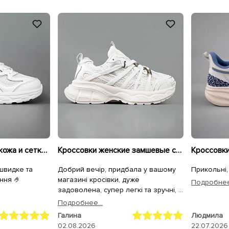
Кроссовки женские кожа и сетка 594681 Белые
Кроссовки женские замшевые сетка 595293 Белые
 швидке та
Добрий вечір, придбала у вашому
Прикольні,
ння 🤌
магазині кросівки, дуже
Подробнее.
задоволена, супер легкі та зручні, а
для чоловіка крокси, він теж
Подробнее...
задоволений. Дякуємо.
Галина
Людмила
02.08.2026
22.07.2026