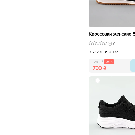
0
36
37
38
39
40
41
1290 ₴
-39%
790 ₴