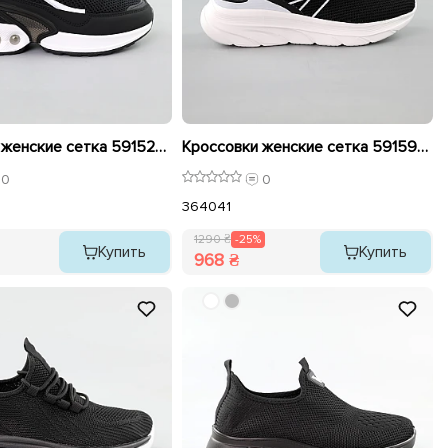
Кроссовки женские сетка 591526 Черные
Кроссовки женские сетка 591597 Черные распродажа
0
0
36
40
41
1290 ₴
-25%
Купить
Купить
968 ₴