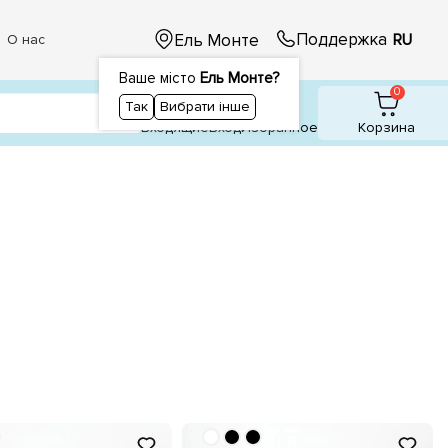
Поддержка
Ель Монте
RU
О нас
Ваше місто
Ель Монте?
1
0
0
Так
Вибрати інше
Входящие
Вход
Избранное
Корзина