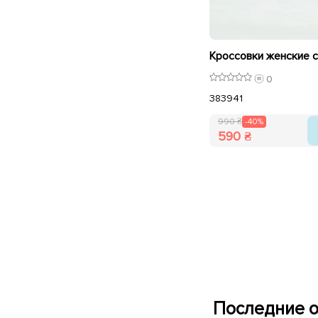
0
38
39
41
990 ₴
-40%
590 ₴
Последние о