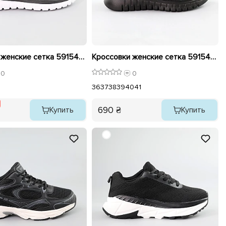
Кроссовки женские сетка 591549 Черные распродажа
Кроссовки женские сетка 591545 Черные
0
0
36
37
38
39
40
41
690 ₴
Купить
Купить