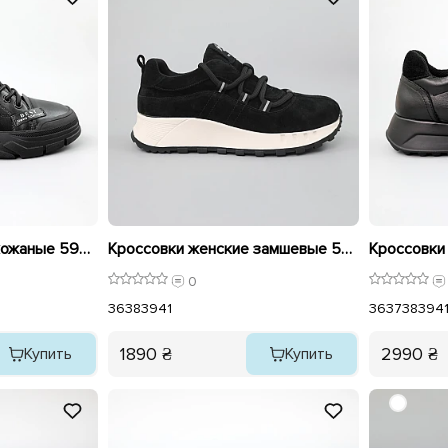
Кроссовки женские кожаные 590099 Черные
Кроссовки женские замшевые 589629 Черные
0
36
38
39
41
36
37
38
39
4
1890 ₴
2990 ₴
Купить
Купить