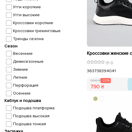
Угги короткие
Угги высокие
Кроссовки короткие
Кроссовки трекинговые
Тренды сезона
Сезон
Весенние
Демисезонные
0
Зимние
36
37
38
39
40
41
Летние
990 ₴
-20%
Перфорация
790 ₴
Осенние
Каблук и подошва
Подошва платформа
Подошва высокая
Подошва тонкая
Застежка