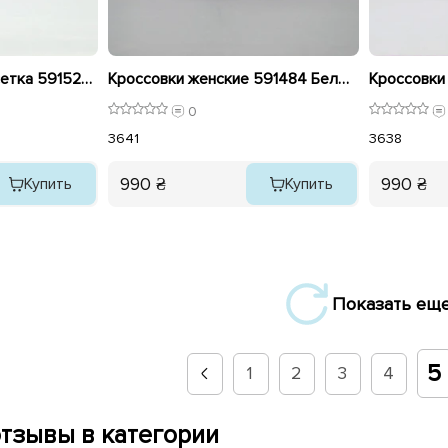
Кроссовки женские сетка 591527 Черные распродажа
Кроссовки женские 591484 Белые черные
0
36
41
36
38
990 ₴
990 ₴
Купить
Купить
Показать ещ
5
1
2
3
4
тзывы в категории