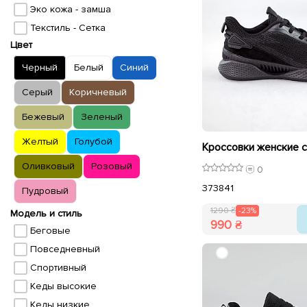
Эко кожа - замша
Текстиль - Сетка
Цвет
Черный
Белый
Синий
Серый
Коричневый
Бежевый
Зеленый
Желтый
Голубой
Оливковый
Розовый
0
37
38
41
Пудровый
1290 ₴
-23%
Модель и стиль
990 ₴
Беговые
Повседневный
Спортивный
Кеды высокие
Кеды низкие