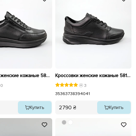
Кроссовки женские кожаные 589919 Черные
Кроссовки женские кожаные 581671 Черные
0
3
1
35
36
37
38
39
40
41
2790 ₴
Купить
Купить