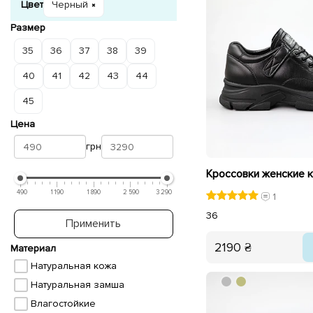
Цвет
Черный
Размер
35
36
37
38
39
40
41
42
43
44
45
Цена
грн
490
1 190
1 890
2 590
3 290
1
36
Применить
2190 ₴
Материал
Натуральная кожа
Натуральная замша
Влагостойкие