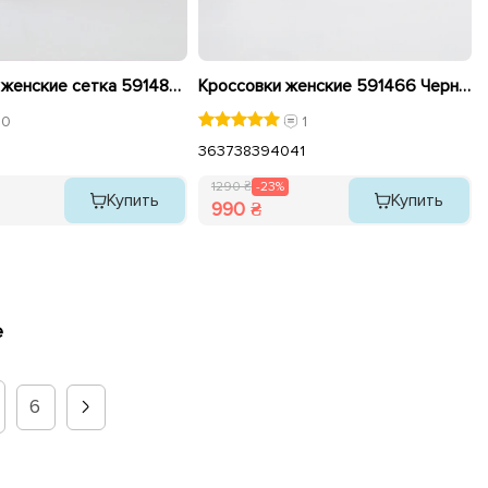
Кроссовки женские сетка 591487 Черные
Кроссовки женские 591466 Черные распродажа
0
1
36
37
38
39
40
41
1290 ₴
-23%
Купить
Купить
990 ₴
е
6