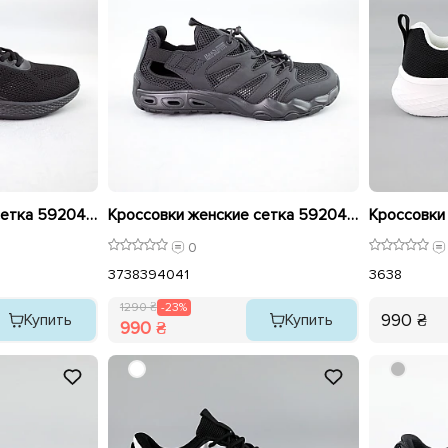
Кроссовки женские сетка 592042 Черные распродажа
Кроссовки женские сетка 592040 Черные распродажа
0
37
38
39
40
41
36
38
1290 ₴
-23%
990 ₴
Купить
Купить
990 ₴