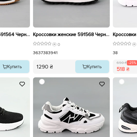
Кроссовки женские 591564 Черно-белые распродажа
Кроссовки женские 591568 Черные белые
0
36
37
38
39
41
38
690 ₴
-25%
1290 ₴
Купить
Купить
518 ₴