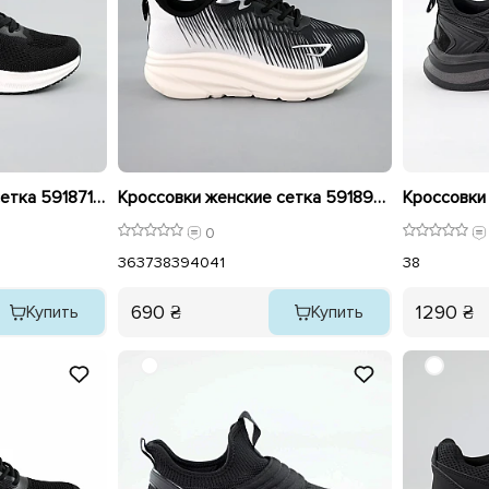
Кроссовки женские сетка 591871 Черные распродажа
Кроссовки женские сетка 591892 Черно-белые
0
36
37
38
39
40
41
38
690 ₴
1290 ₴
Купить
Купить