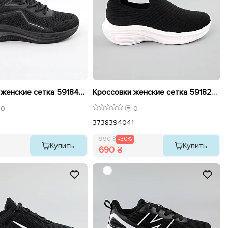
Кроссовки женские сетка 591845 Черные
Кроссовки женские сетка 591825 Черные распродажа
0
0
37
38
39
40
41
990 ₴
-30%
Купить
Купить
690 ₴