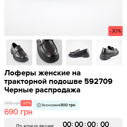
-30%
Лоферы женские на
тракторной подошве 592709
Черные распродажа
990 грн
-30%
Экономия
300 грн
690 грн
00
00
00
00
:
:
:
До конца акции: