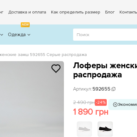
нг
Доставка и оплата
Как определить размер
Блог
Контакт
NEW
Одежда
енские замш 592655 Серые распродажа
Лоферы женски
распродажа
Артикул:
592655
2 490 грн
-24%
Экономи
1 890 грн