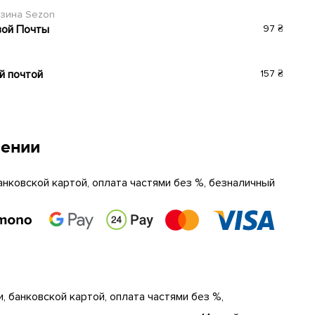
азина Sezon
вой Почты
97 ₴
й почтой
157 ₴
чении
анковской картой, оплата частями без %, безналичный
, банковской картой, оплата частями без %,