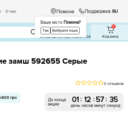
Поддержка
Помона
RU
ы
О нас
Ваше місто
Помона?
1
1
0
Так
Вибрати інше
Входящие
Вход
Избранное
Корзина
е замш 592655 Серые
0 отзывов
я
600 грн
01
12
57
34
:
:
:
До конца
акции:
день
часов
минут
секунд