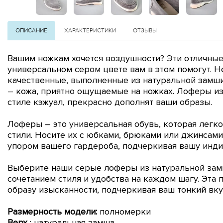
ОПИСАНИЕ
ХАРАКТЕРИСТИКИ
ОТЗЫВЫ
Вашим ножкам хочется воздушности? Эти отличны
универсальном сером цвете вам в этом помогут. 
качественные, выполненные из натуральной замши
– кожа, приятно ощущаемые на ножках. Лоферы и
стиле кэжуал, прекрасно дополнят ваши образы.
Лоферы – это универсальная обувь, которая легк
стили. Носите их с юбками, брюками или джинсам
упором вашего гардероба, подчеркивая вашу инди
Выберите наши серые лоферы из натуральной зам
сочетанием стиля и удобства на каждом шагу. Эта
образу изысканности, подчеркивая ваш тонкий вкус
Размерность модели:
полномерки
Верх
: натуральная замша