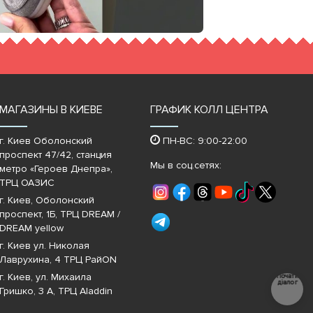
МАГАЗИНЫ В КИЕВЕ
ГРАФИК КОЛЛ ЦЕНТРА
г. Киев Оболонский
ПН-ВС: 9:00-22:00
проспект 47/42, станция
Мы в соц.сетях:
метро «Героев Днепра»‎,
ТРЦ ОАЗИС
г. Киев, Оболонский
проспект, 1Б, ТРЦ DREAM /
DREAM yellow
г. Киев ул. Николая
Лаврухина, 4 ТРЦ РайON
г. Киев, ул. Михаила
Почати
діалог
Гришко, 3 А, ТРЦ Aladdin