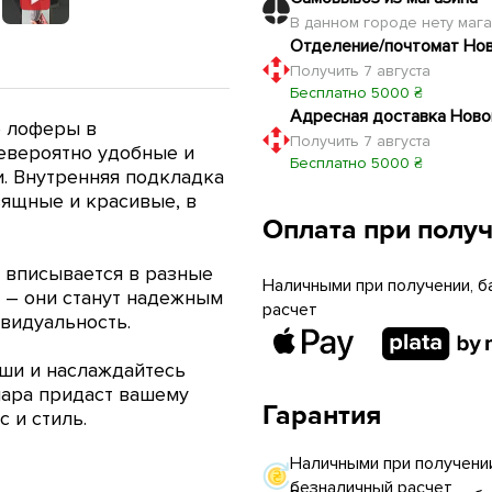
В данном городе нету маг
Отделение/почтомат Но
Получить 7 августа
Бесплатно 5000 ₴
Адресная доставка Ново
е лоферы в
Получить 7 августа
Невероятно удобные и
Бесплатно 5000 ₴
. Внутренняя подкладка
зящные и красивые, в
Оплата при полу
о вписывается в разные
Наличными при получении, б
и – они станут надежным
расчет
видуальность.
ши и наслаждайтесь
 пара придаст вашему
Гарантия
 и стиль.
Наличными при получении
безналичный расчет