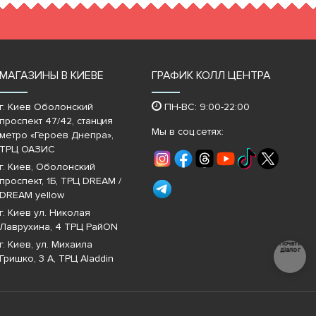
МАГАЗИНЫ В КИЕВЕ
ГРАФИК КОЛЛ ЦЕНТРА
г. Киев Оболонский
ПН-ВС: 9:00-22:00
проспект 47/42, станция
Мы в соц.сетях:
метро «Героев Днепра»‎,
ТРЦ ОАЗИС
г. Киев, Оболонский
проспект, 1Б, ТРЦ DREAM /
DREAM yellow
г. Киев ул. Николая
Лаврухина, 4 ТРЦ РайON
г. Киев, ул. Михаила
Почати
діалог
Гришко, 3 А, ТРЦ Aladdin