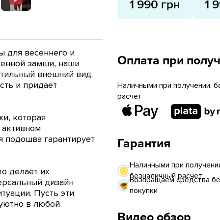
1 990 грн
1 
 для весеннего и
Оплата при полу
енной замши, наши
стильный внешний вид.
сть и придает
Наличными при получении, б
расчет
и, которая
 активном
я подошва гарантирует
Гарантия
Наличными при получении
то делает их
безналичный расчет
Возвращаем средства без
ерсальный дизайн
покупки
итуации.
Пусть
эти
 уютно в любой
Видео обзор