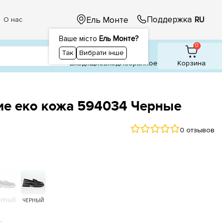
Поддержка
Ель Монте
RU
О нас
Ваше місто
Ель Монте?
1
1
0
Так
Вибрати інше
Входящие
Вход
Избранное
Корзина
е еко кожа 594034 Черные
0 отзывов
ЕРНЫЙ
ЧЕРНЫЙ