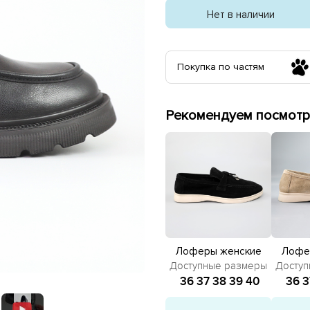
Нет в наличии
Покупка по частям
Рекомендуем посмотр
Лоферы женские
Лофе
замшевые 585379
замше
Доступные размеры
Доступ
Черные
Б
36
37
38
39
40
36
3