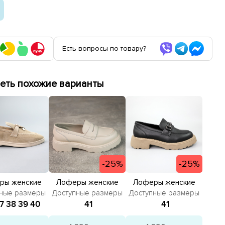
Есть вопросы по товару?
еть похожие варианты
-25%
-25%
ры женские
Лоферы женские
Лоферы женские
вые 586284
кожаные на
кожаные на
ные размеры
Доступные размеры
Доступные размеры
ежевые
тракторной подошве
тракторной подошве
7
38
39
40
41
41
588239 Молочные
588241 Черные
распродажа
распродажа