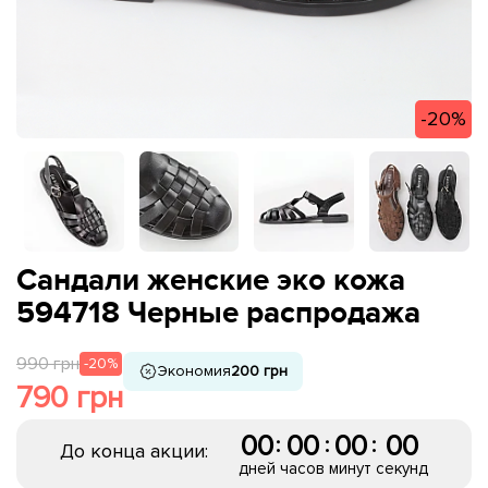
-20%
Сандали женские эко кожа
594718 Черные распродажа
990 грн
-20%
Экономия
200 грн
790 грн
00
00
00
00
:
:
:
До конца акции:
дней
часов
минут
секунд