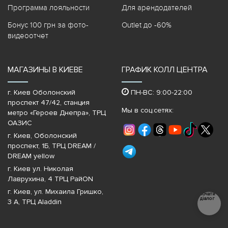
Программа лояльности
Для арендодателей
Бонус 100 грн за фото-
Outlet до -60%
видеоотчет
МАГАЗИНЫ В КИЕВЕ
ГРАФИК КОЛЛ ЦЕНТРА
г. Киев Оболонский
ПН-ВС: 9:00-22:00
проспект 47/42, станция
Мы в соц.сетях:
метро «Героев Днепра»‎, ТРЦ
ОАЗИС
г. Киев, Оболонский
проспект, 1Б, ТРЦ DREAM /
DREAM yellow
г. Киев ул. Николая
Лаврухина, 4 ТРЦ РайON
г. Киев, ул. Михаила Гришко,
Почати
діалог
3 А, ТРЦ Aladdin