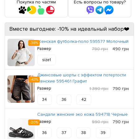
Покупка по частям
Есть вопросы по товару?
Вместе выгоднее: -10% на идеальный набор❤️
Женская футболка-поло 595577 Молочный
-38%
Размер
790 грн
490 грн
size1
Джинсовые шорты с эффектом потертости
-43%
женские 595461 Графит
Размер
1 390 грн
790 грн
34
36
42
Сандали женские эко кожа 594718 Черные
Размер
990 грн
790 грн
-20%
36
37
38
39