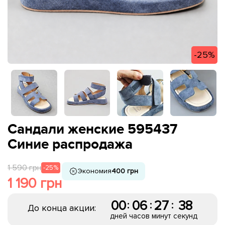
-25%
Сандали женские 595437
Синие распродажа
1 590 грн
-25%
Экономия
400 грн
1 190 грн
00
06
27
37
:
:
:
До конца акции:
дней
часов
минут
секунд