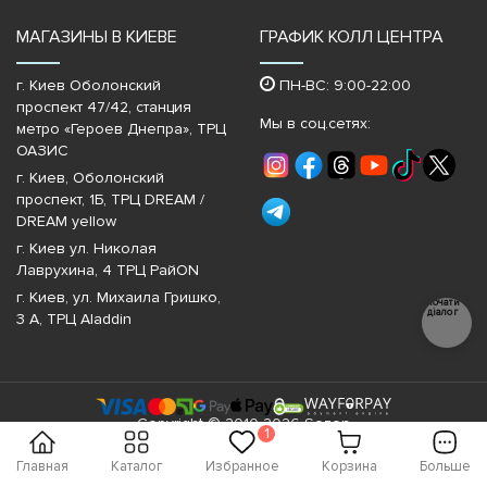
МАГАЗИНЫ В КИЕВЕ
ГРАФИК КОЛЛ ЦЕНТРА
г. Киев Оболонский
ПН-ВС: 9:00-22:00
проспект 47/42, станция
Мы в соц.сетях:
метро «Героев Днепра»‎, ТРЦ
ОАЗИС
г. Киев, Оболонский
проспект, 1Б, ТРЦ DREAM /
DREAM yellow
г. Киев ул. Николая
Лаврухина, 4 ТРЦ РайON
г. Киев, ул. Михаила Гришко,
Почати
діалог
3 А, ТРЦ Aladdin
Copyright © 2010-2026 Sezon
1
Главная
Каталог
Избранное
Корзина
Больше