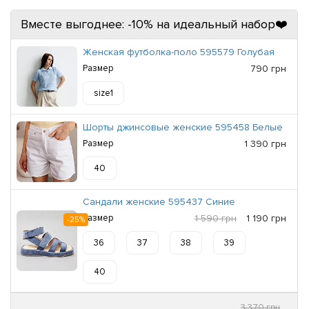
Вместе выгоднее: -10% на идеальный набор❤️
Женская футболка-поло 595579 Голубая
Размер
790 грн
size1
Шорты джинсовые женские 595458 Белые
Размер
1 390 грн
40
Сандали женские 595437 Синие
Размер
1 590 грн
1 190 грн
-25%
36
37
38
39
40
3 370 грн