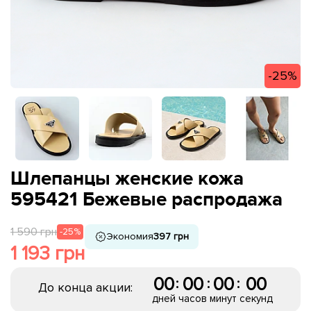
-25%
Шлепанцы женские кожа
595421 Бежевые распродажа
1 590 грн
-25%
Экономия
397 грн
1 193 грн
00
00
00
00
:
:
:
До конца акции:
дней
часов
минут
секунд