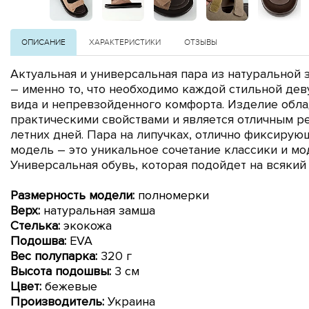
ОПИСАНИЕ
ХАРАКТЕРИСТИКИ
ОТЗЫВЫ
Актуальная и универсальная пара
из натуральной 
– именно то, что необходимо каждой стильной де
вида и непревзойденного комфорта. Изделие обл
практическими свойствами и является отличным 
летних дней. Пара на липучках, отлично фиксирую
модель
– это уникальное сочетание классики и мо
Универсальная обувь, которая подойдет на всякий 
Размерность модели:
полномерки
Верх:
натуральная замша
Стелька:
экокожа
Подошва:
EVA
Вес полупарка:
320 г
Высота подошвы:
3 см
Цвет:
бежевые
Производитель:
Украина