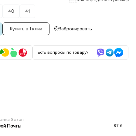
40
41
Купить в 1 клик
Забронировать
Есть вопросы по товару?
азина Sezon
вой Почты
97 ₴