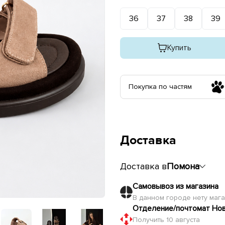
36
37
38
39
Купить
Покупка по частям
Доставка
Доставка в
Помона
Самовывоз из магазина
В данном городе нету маг
Отделение/почтомат Но
Получить 10 августа