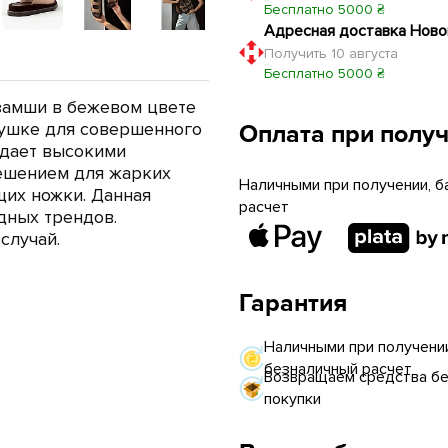
Бесплатно 5000 ₴
Адресная доставка Ново
Получить 10 августа
Бесплатно 5000 ₴
замши в бежевом цвете
вушке для совершенного
Оплата при полу
адает высокими
решением для жарких
Наличными при получении, б
щих ножки. Данная
расчет
дных трендов.
случай.
Гарантия
Наличными при получении
безналичный расчет
Возвращаем средства без
покупки