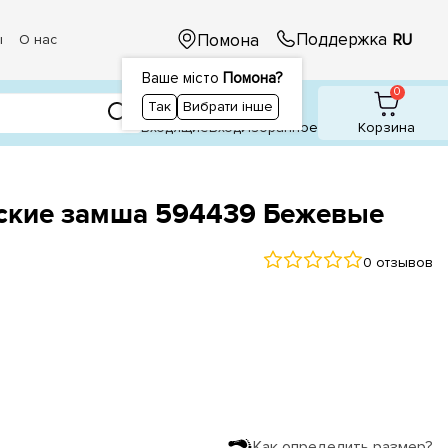
Поддержка
Помона
RU
ы
О нас
Ваше місто
Помона?
1
0
0
Так
Вибрати інше
Входящие
Вход
Избранное
Корзина
кие замша 594439 Бежевые
0 отзывов
Как определить размер?