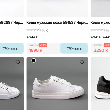
Кеды мужские кожа 592687 Черные распродажа
Кеды мужские кожа 591537 Черные распродажа
0
40
44
45
40
41
43
44
4
2490 ₴
-24%
2990 ₴
-23
Купить
Купить
1890 ₴
2290 ₴