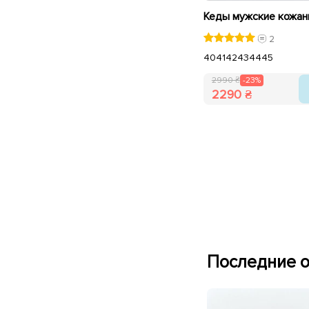
2
40
41
42
43
44
45
2990 ₴
-23%
2290 ₴
Последние о