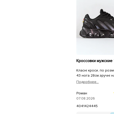
Класні кроси, по розмі
43 нога 28см.зручні на
Подробнее...
Роман
07.08.2026
40
41
42
44
45