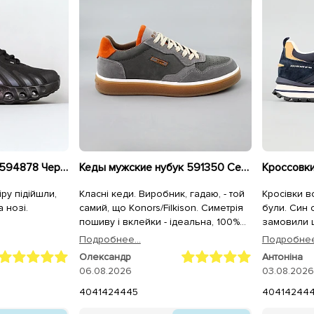
Кроссовки мужские 594878 Черные
Кеды мужские нубук 591350 Серые
ру підійшли,
Класні кеди. Виробник, гадаю, - той
Кросівки в
 нозі.
самий, що Konors/Filkison. Симетрія
були. Син 
пошиву і вклейки - ідеальна, 100%
замовили щ
повномірні. Лише устілки раджу
Подробнее...
Подробнее.
одразу замінити на анатомічні/
Олександр
Антоніна
пружні/меморі.
06.08.2026
03.08.2026
40
41
42
44
45
40
41
42
44