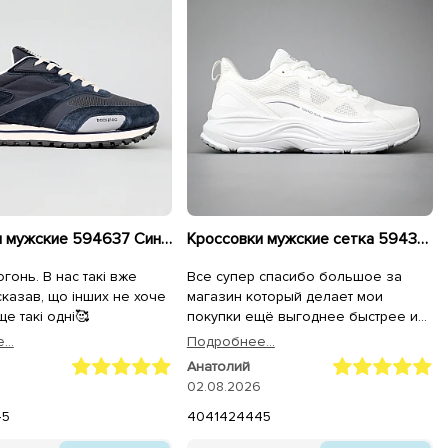
Кроссовки мужские 594637 Синие
Кроссовки мужские сетка 594396 Белые
огонь. В нас такі вже
Все супер спасибо большое за
сказав, що інших не хоче
магазин который делает мои
е такі одні🥰
покупки ещё выгоднее быстрее и
качественнее,спасибо большое
..
Подробнее...
всему коллективу магазина
Анатолий
Sezon.ua за самоё лучшее
02.08.2026
обслуживание качество продукции
45
и быструю доставку на адрес.
40
41
42
44
45