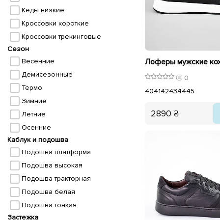
Кеды низкие
Кроссовки короткие
Кроссовки трекинговые
Сезон
Весенние
Демисезонные
0
Термо
40
41
42
43
44
45
Зимние
2890 ₴
Летние
Осенние
Каблук и подошва
Подошва платформа
Подошва высокая
Подошва тракторная
Подошва белая
Подошва тонкая
Застежка