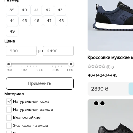
Размер
39
40
41
42
43
44
45
46
47
48
49
Цена
грн
0
990
1 865
2 740
3 615
4 490
40
41
42
43
44
45
Применить
2890 ₴
Материал
Натуральная кожа
Натуральная замша
Влагостойкие
Эко кожа - замша