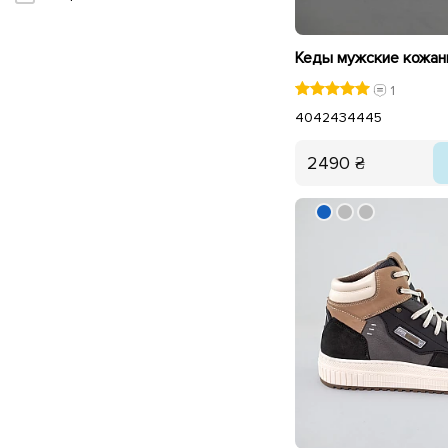
1
40
42
43
44
45
2490 ₴