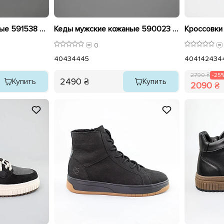
Кеды мужские кожаные 591538 Белые
Кеды мужские кожаные 590023 Белые
0
40
43
44
45
40
41
42
43
4
2790 ₴
-25
2490 ₴
Купить
Купить
2090 ₴