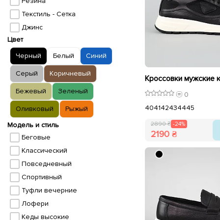
Резина
Текстиль - Сетка
Джинс
Цвет
Черный
Белый
Синий
Серый
Коричневый
Бежевый
Зеленый
0
40
41
42
43
44
45
Оливковый
Рыжый
2890 ₴
-24%
Модель и стиль
2190 ₴
Беговые
Классический
Повседневный
Спортивный
Туфли вечерние
Лофери
Кеды высокие