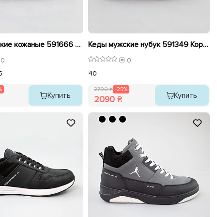
Кеды мужские кожаные 591666 Черные распродажа
Кеды мужские нубук 591349 Коричневые распродажа
0
0
5
40
%
2790 ₴
-25%
Купить
Купить
2090 ₴