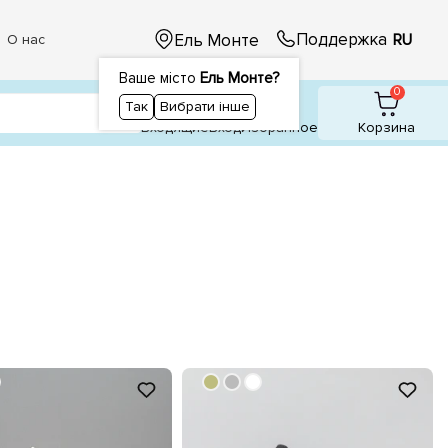
Поддержка
Ель Монте
RU
О нас
Ваше місто
Ель Монте?
1
1
0
Так
Вибрати інше
Входящие
Вход
Избранное
Корзина