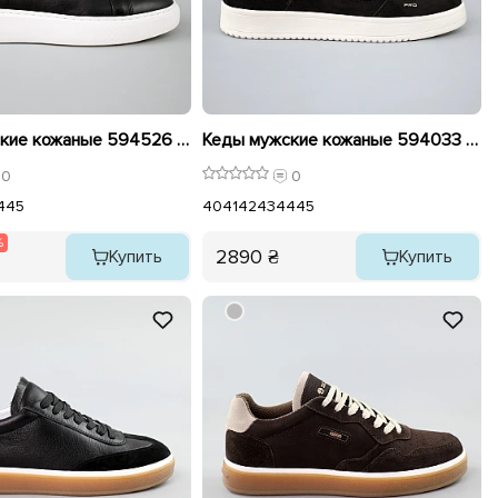
Кеды мужские кожаные 594526 Черные распродажа
Кеды мужские кожаные 594033 Черные
0
0
4
45
40
41
42
43
44
45
%
2890 ₴
Купить
Купить