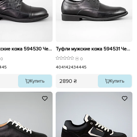
Туфли мужские кожа 594530 Черные
Туфли мужские кожа 594531 Черные
0
0
4
45
40
41
42
43
44
45
2890 ₴
Купить
Купить