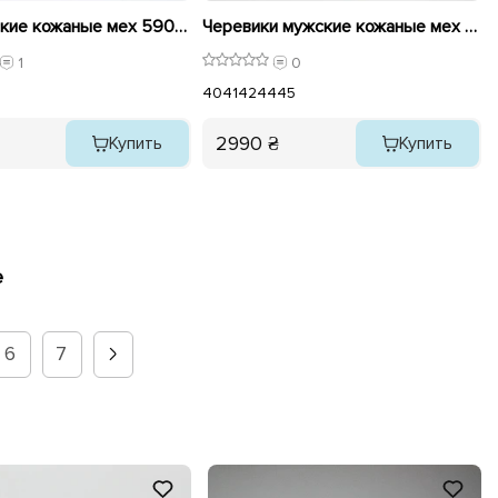
Кеды мужские кожаные мех 590635 Черные
Черевики мужские кожаные мех 593019 Черные
1
0
40
41
42
44
45
2990 ₴
Купить
Купить
е
6
7