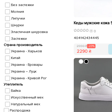
Без застежки
Молния
Липучки
Шнурки
0
Эластичная шнуровка
40
41
42
43
44
45
Застежки
Страна производитель
2990 ₴
-23%
2290 ₴
Украина - Харьков
Китай
Украина - Бровары
Украина – Луцк
Украина - Кривой Рог
Утеплитель
Байка
Искусственный мех
Натуральный мех
Распродажа