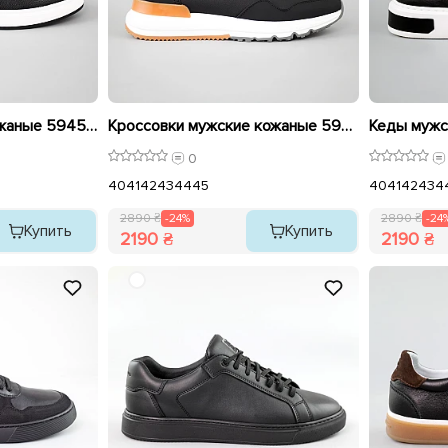
Лоферы мужские кожаные 594532 Черные
Кроссовки мужские кожаные 594535 Черные распродажа
0
40
41
42
43
44
45
40
41
42
43
4
2890 ₴
-24%
2890 ₴
-24
Купить
Купить
2190 ₴
2190 ₴