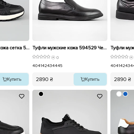
Кроссовки мужские кожа сетка 594534 Черные распродажа
Туфли мужские кожа 594529 Черные
0
40
41
42
43
44
45
40
41
42
43
4
2890 ₴
2890 ₴
Купить
Купить