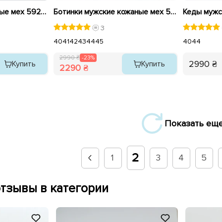
Кеды мужские кожаные мех 592513 Темно-серый распродажа
Ботинки мужские кожаные мех 593006 Черные распродажа
3
40
41
42
43
44
45
40
44
2990 ₴
-23%
2990 ₴
Купить
Купить
2290 ₴
Показать ещ
2
1
3
4
5
тзывы в категории