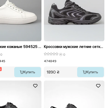
Кеды мужские кожаные 594525 Белые распродажа
Кроссовки мужские летние сетка большие 595203 Черные
0
0
4
45
47
48
49
%
1890 ₴
Купить
Купить