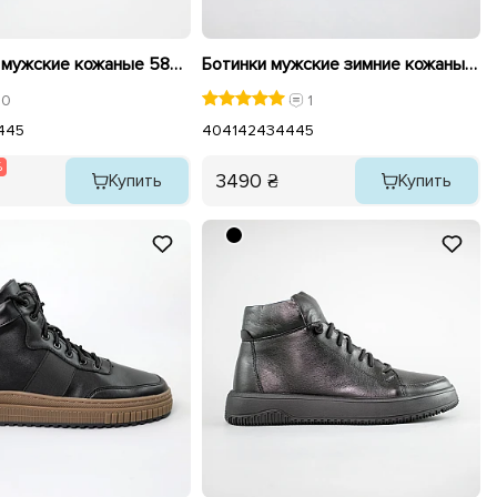
Кроссовки мужские кожаные 589523 Черные распродажа
Ботинки мужские зимние кожаные 592509 Серые
0
1
4
45
40
41
42
43
44
45
%
3490 ₴
Купить
Купить