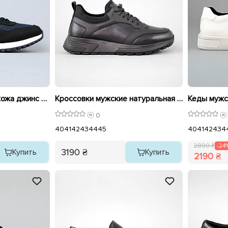
Кроссовки мужские кожа джинс 594775
Кроссовки мужские натуральная кожа 594536 Черные
0
40
41
42
43
44
45
40
41
42
43
4
2890 ₴
-24
3190 ₴
Купить
Купить
2190 ₴