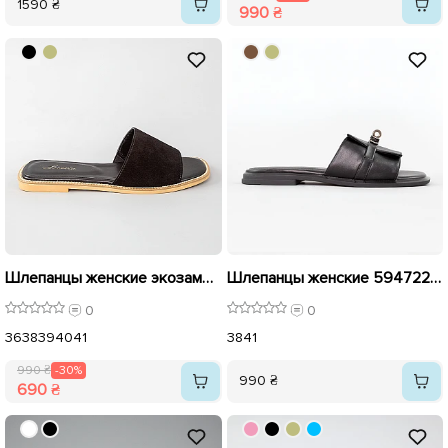
1590 ₴
990 ₴
Шлепанцы женские экозамша 594604 Черные распродажа
Шлепанцы женские 594722 Черные
0
0
36
38
39
40
41
38
41
990 ₴
-30%
990 ₴
690 ₴