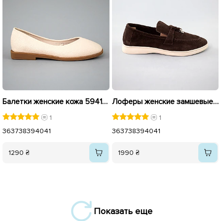
Балетки женские кожа 594183 Бежевые
Лоферы женские замшевые 592186 Коричневые
1
1
36
37
38
39
40
41
36
37
38
39
40
41
1290 ₴
1990 ₴
Показать еще