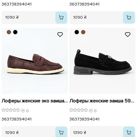
36
37
38
39
40
41
36
37
38
39
40
41
1090 ₴
1090 ₴
Лоферы женские эко замша 595932 Коричневый
Лоферы женские замша 595935 Черные
0
0
36
37
38
39
40
41
36
37
38
39
40
41
1090 ₴
1390 ₴