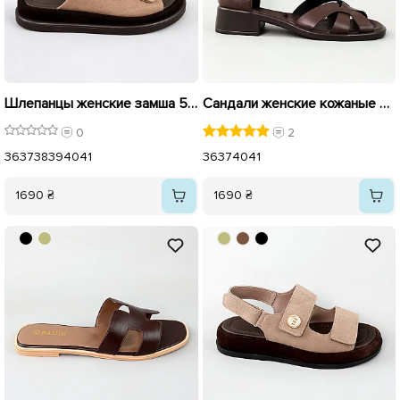
Шлепанцы женские замша 594439 Бежевые
Сандали женские кожаные 594442 Шоколадные
0
2
36
37
38
39
40
41
36
37
40
41
1690 ₴
1690 ₴