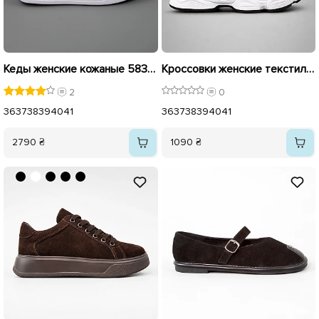
Кеды женские кожаные 583805 Белые
Кроссовки женские текстиль сетка 595939 Белые
2
0
36
37
38
39
40
41
36
37
38
39
40
41
2790 ₴
1090 ₴