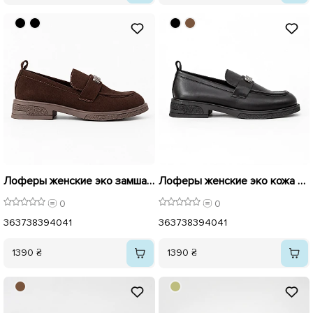
Лоферы женские эко замша 595934 Коричневые
Лоферы женские эко кожа 595933 Черные
0
0
36
37
38
39
40
41
36
37
38
39
40
41
1390 ₴
1390 ₴