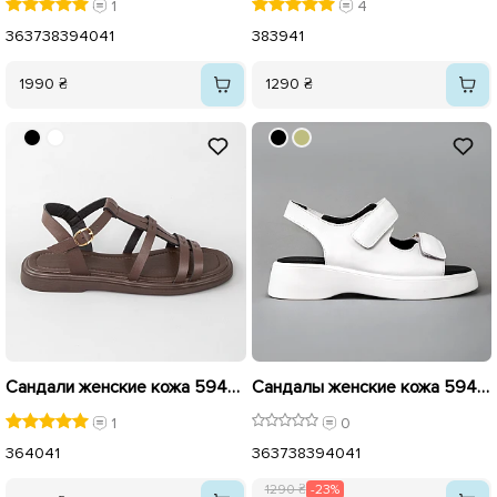
1
4
36
37
38
39
40
41
38
39
41
1990 ₴
1290 ₴
Сандали женские кожа 594432 Шоколадные
Сандалы женские кожа 594690 Белые распродажа
1
0
36
40
41
36
37
38
39
40
41
1290 ₴
-23%