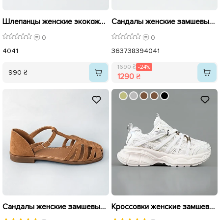
Шлепанцы женские экокожа 594724 Коричневі
Сандалы женские замшевые 594437 Бежевые Коричневые. распродажа
0
0
40
41
36
37
38
39
40
41
1690 ₴
-24%
990 ₴
1290 ₴
Сандалы женские замшевые 594446 Светло-коричневые.
Кроссовки женские замшевые сетка 595293 Белые