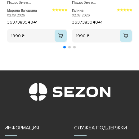
Подробнее...
зручні, а для чоловіка крокси, він
Подробнее...
теж задоволений. Дякуємо.
2
Марина Волошина
Галина
02.08.2026
02.08.2026
36
37
38
39
40
41
36
37
38
39
40
41
1990 ₴
1990 ₴
ИНФОРМАЦИЯ
СЛУЖБА ПОДДЕРЖКИ