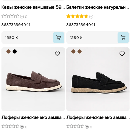
Кеды женские замшевые 595897 Коричневые
Балетки женские натуральная замш 595919 Черные
0
1
36
37
38
39
40
41
36
37
38
39
40
41
1690 ₴
1390 ₴
Лоферы женские эко замша 595931 Коричневый
Лоферы женские эко замша 595929 Черные
0
0