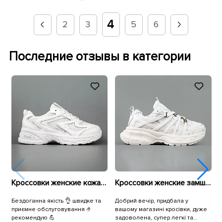
4
2
3
5
6
Последние отзывы в категории
Кроссовки женские кожа и сетка 594681 Белые
Кроссовки женские замшевые сетка 595293 Белые
Бездоганна якість 👌 швидке та
Добрий вечір, придбала у
В
приємне обслуговування 🤌
вашому магазині кросівки, дуже
п
рекомендую 💪
задоволена, супер легкі та