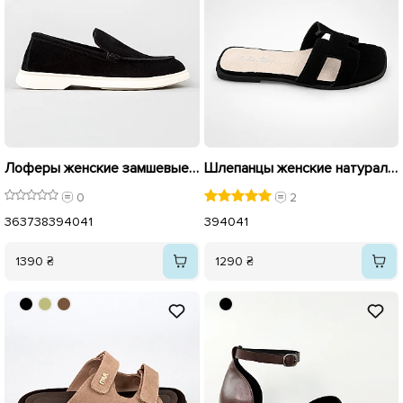
Лоферы женские замшевые 595857 Черные
Шлепанцы женские натуральная замша 595775 Черные
0
2
36
37
38
39
40
41
39
40
41
1390 ₴
1290 ₴