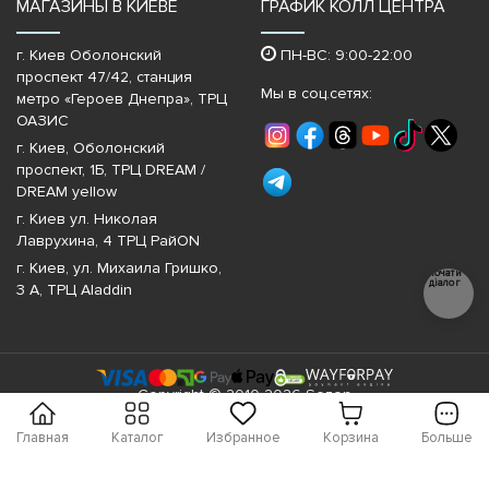
МАГАЗИНЫ В КИЕВЕ
ГРАФИК КОЛЛ ЦЕНТРА
г. Киев Оболонский
ПН-ВС: 9:00-22:00
проспект 47/42, станция
Мы в соц.сетях:
метро «Героев Днепра»‎, ТРЦ
ОАЗИС
г. Киев, Оболонский
проспект, 1Б, ТРЦ DREAM /
DREAM yellow
г. Киев ул. Николая
Лаврухина, 4 ТРЦ РайON
г. Киев, ул. Михаила Гришко,
Почати
діалог
3 А, ТРЦ Aladdin
Copyright © 2010-2026 Sezon
Главная
Каталог
Избранное
Корзина
Больше