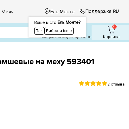
Поддержка
Ель Монте
RU
О нас
Ваше місто
Ель Монте?
1
1
0
Так
Вибрати інше
Входящие
Вход
Избранное
Корзина
амшевые на меху 593401
2 отзыва