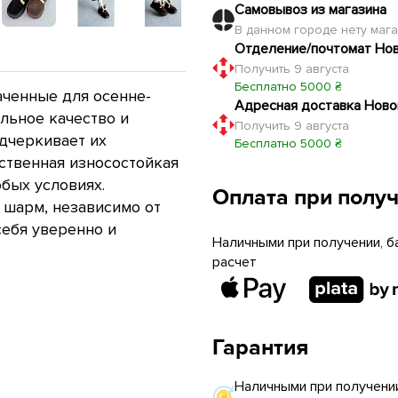
Самовывоз из магазина
В данном городе нету маг
Отделение/почтомат Но
Получить 9 августа
Бесплатно 5000 ₴
аченные для осенне-
Адресная доставка Ново
льное качество и
Получить 9 августа
дчеркивает их
Бесплатно 5000 ₴
ственная износостойкая
бых условиях.
Оплата при полу
 шарм, независимо от
себя уверенно и
Наличными при получении, б
расчет
Гарантия
Наличными при получении