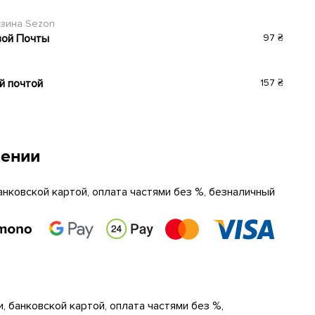
азина Sezon
вой Почты
97 ₴
й почтой
157 ₴
чении
анковской картой, оплата частями без %, безналичный
, банковской картой, оплата частями без %,