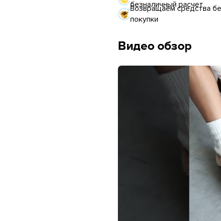
безналичный расчет
Возвращаем средства без
покупки
Видео обзор