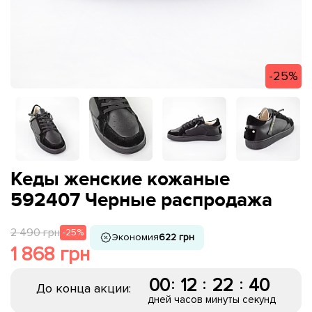
-25%
Кеды женские кожаные
592407 Черные распродажа
2 490 грн
-25%
Экономия
622 грн
1 868 грн
00
12
22
40
:
:
:
До конца акции:
дней
часов
минуты
секунд