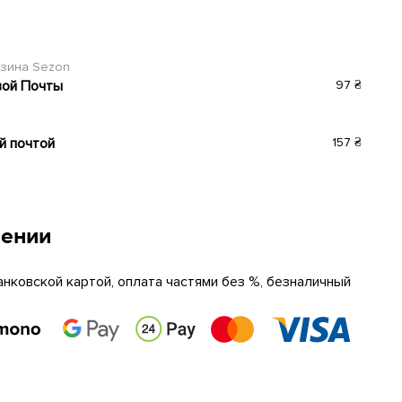
азина Sezon
вой Почты
97 ₴
й почтой
157 ₴
чении
анковской картой, оплата частями без %, безналичный