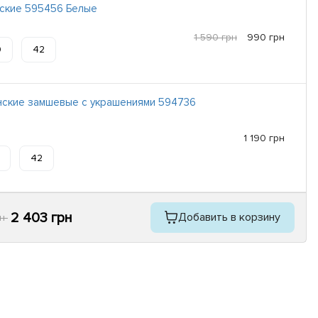
ские 595456 Белые
1 590 грн
990 грн
0
42
ские замшевые с украшениями 594736
1 190 грн
42
2 403 грн
Добавить в корзину
рн