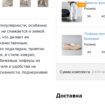
Джинсы жен
-38%
Размер
36
4
популярности, особенно
 не снижается и зимой.
Лоферы жен
, что делает ее
Бежевые
качественные,
Размер
ез подкладки, приятно
40
41
, в стиле кэжуал,
 бежевые лоферы из
иля и удобства на
Сумма комплекта:
сканности, подчеркивая
2 670 г
Доставка