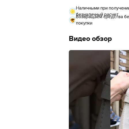
Наличными при получении
безналичный расчет
Возвращаем средства без
покупки
Видео обзор