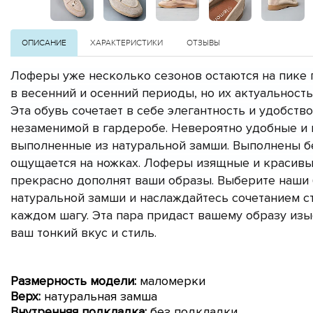
ОПИСАНИЕ
ХАРАКТЕРИСТИКИ
ОТЗЫВЫ
Лоферы уже несколько сезонов остаются на пике 
в весенний и осенний периоды, но их актуальность
Эта обувь сочетает в себе элегантность и удобство
незаменимой в гардеробе. Невероятно удобные и 
выполненные из натуральной замши. Выполнены б
ощущается на ножках. Лоферы изящные и красивые
прекрасно дополнят ваши образы.
Выберите наши
натуральной замши и наслаждайтесь сочетанием ст
каждом шагу. Эта пара придаст вашему образу изы
ваш тонкий вкус и стиль.
Размерность модели:
маломерки
Верх:
натуральная замша
Внутренняя подкладка:
без подкладки