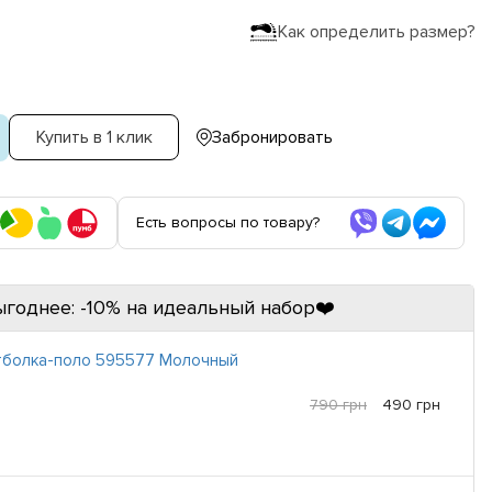
Как определить размер?
Купить в 1 клик
Забронировать
Есть вопросы по товару?
ыгоднее: -10% на идеальный набор❤️
тболка-поло 595577 Молочный
790 грн
490 грн