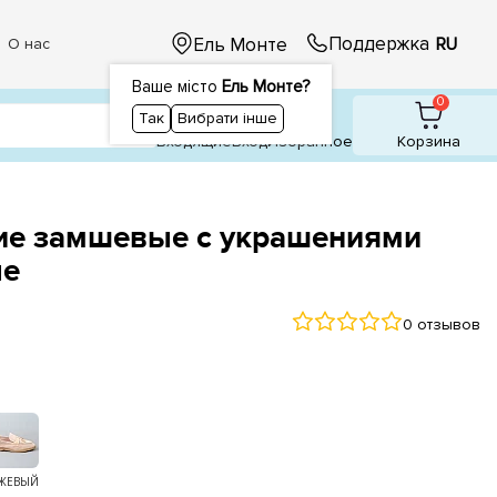
Поддержка
Ель Монте
RU
О нас
Ваше місто
Ель Монте?
1
1
0
Так
Вибрати інше
Входящие
Вход
Избранное
Корзина
е замшевые с украшениями
ые
0 отзывов
ЖЕВЫЙ