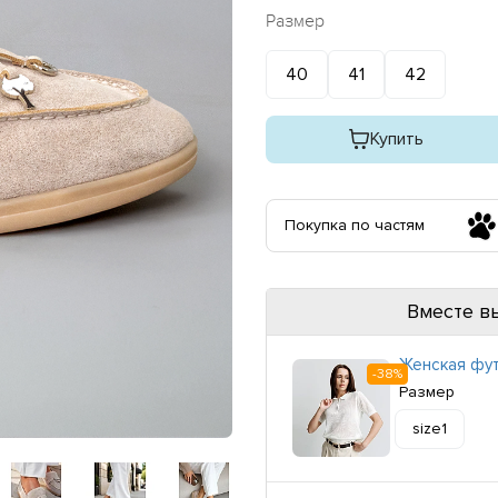
Размер
40
41
42
Купить
Покупка по частям
Вместе в
Женская фу
-38%
Размер
size1