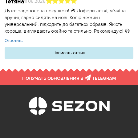
Тетяна
11.06.2026
Дуже задоволена покупкою! 🌸 Лофери легкі, м’які та
зручні, гарно сидять на нозі. Колір ніжний і
універсальний, підходить до багатьох образів. Якість
хороша, виглядають охайно та стильно. Рекомендую! 😊
Ответить
Написать отзыв
ПОЛУЧАТЬ ОБНОВЛЕНИЯ В
TELEGRAM