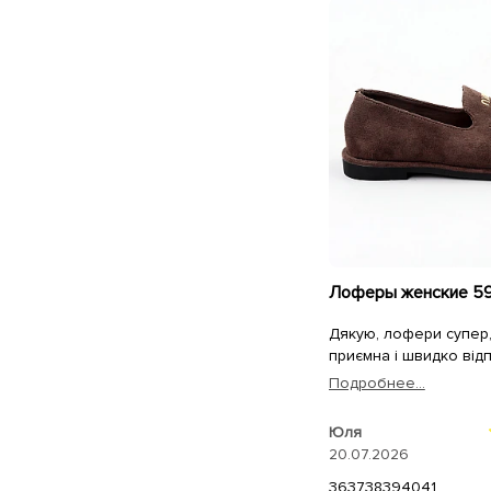
Дякую, лофери супер,
приємна і швидко від
Подробнее...
Юля
20.07.2026
36
37
38
39
40
41