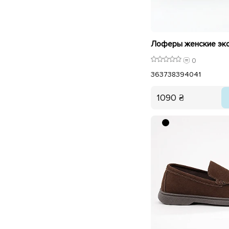
0
36
37
38
39
40
41
1090 ₴