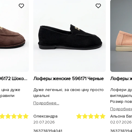
Лоферы женские 596172 Шоколад
Лоферы женские 596171 Черные
 ціна дуже
Дуже легенькі, за свою ціну просто
Лофери ду
правили
ідеальні
виглядають
Розмір пов
Подробнее...
на вузьку н
Подробнее.
але це роб
Олександра
Альона Ба
замш дуже м
20.07.2026
02.07.2026
зручні.
36
37
38
39
40
41
36
37
38
39