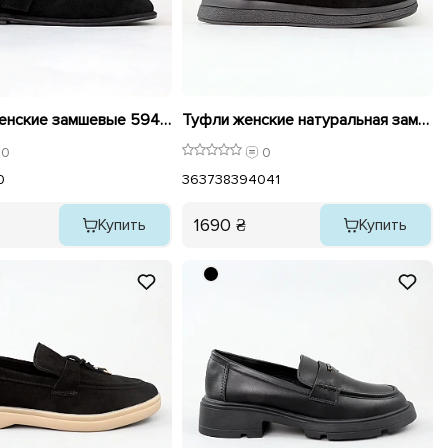
Лоферы женские замшевые 594322 Черные
Туфли женские натуральная замша 596142 Черные
0
0
0
36
37
38
39
40
41
1690 ₴
Купить
Купить