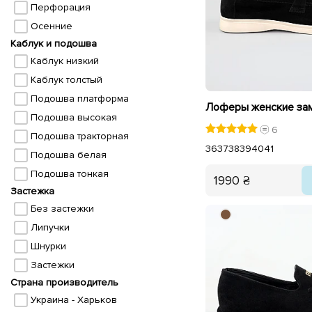
Перфорация
Осенние
Каблук и подошва
Каблук низкий
Каблук толстый
Подошва платформа
Подошва высокая
6
Подошва тракторная
36
37
38
39
40
41
Подошва белая
Подошва тонкая
1990 ₴
Застежка
Без застежки
Липучки
Шнурки
Застежки
Страна производитель
Украина - Харьков