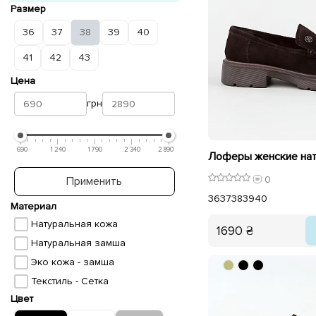
Размер
36
37
38
39
40
41
42
43
Цена
грн
690
1 240
1 790
2 340
2 890
0
Применить
36
37
38
39
40
Материал
Натуральная кожа
1690 ₴
Натуральная замша
Эко кожа - замша
Текстиль - Сетка
Цвет