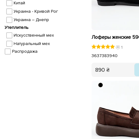
Китай
Украина - Кривой Рог
Украина – Днепр
Утеплитель
Искусственный мех
Лоферы женские 59
Натуральный мех
1
Распродажа
36
37
38
39
40
890 ₴