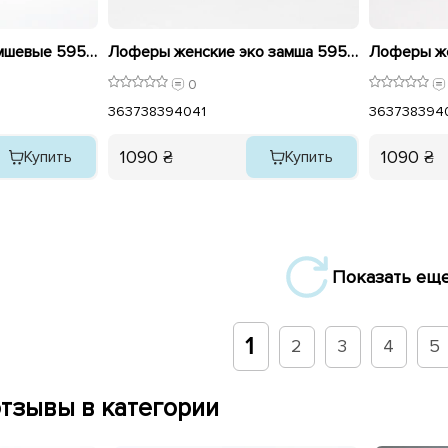
Лоферы женские замшевые 595937 Коричневые
Лоферы женские эко замша 595931 Коричневый
0
36
37
38
39
40
41
36
37
38
39
4
1090 ₴
1090 ₴
Купить
Купить
Показать ещ
1
2
3
4
5
тзывы в категории