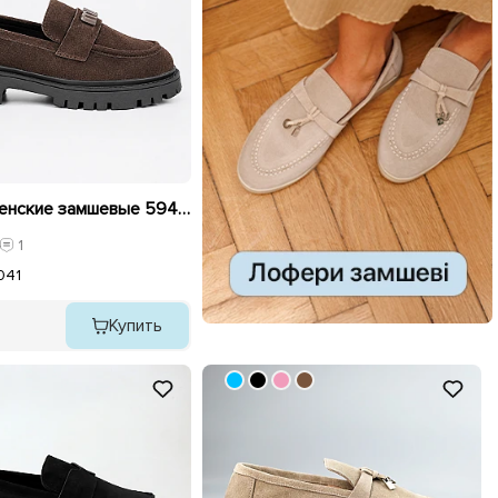
Лоферы женские замшевые 594056 Коричневые
1
0
41
Купить