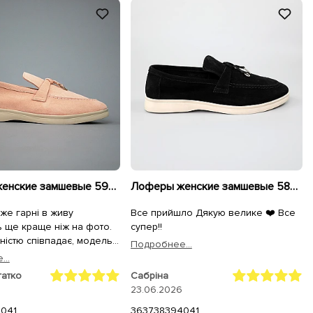
Лоферы женские замшевые 594028 Пудровые
Лоферы женские замшевые 585379 Черные
же гарні в живу
Все прийшло Дякую велике ❤️ Все
 ще краще ніж на фото.
супер!!
ністю співпадає, модель
Подробнее...
огу, колір трохи світліший
..
ить їх більш елегантними,
гатко
Сабріна
ʼякий. Легенькі, мʼякі та
23.06.2026
40
41
36
37
38
39
40
41