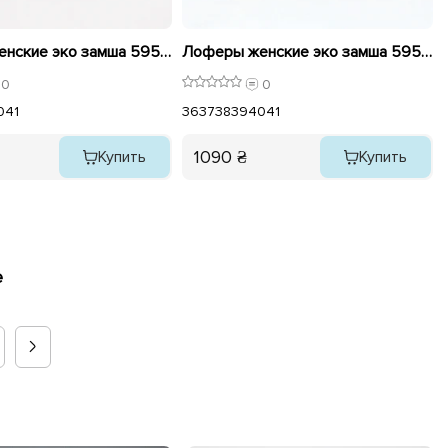
Лоферы женские эко замша 595929 Черные
Лоферы женские эко замша 595932 Коричневый
0
0
0
41
36
37
38
39
40
41
1090 ₴
Купить
Купить
е