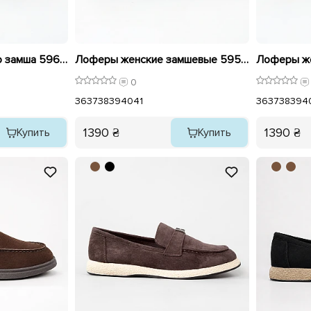
Лоферы женские эко замша 596144 Коричневые
Лоферы женские замшевые 595990 Черные
0
36
37
38
39
40
41
36
37
38
39
4
1390 ₴
1390 ₴
Купить
Купить