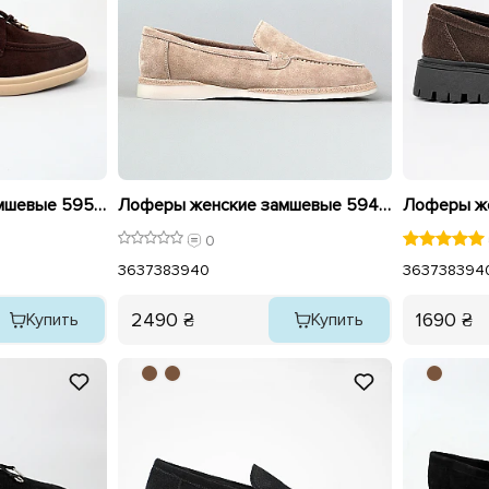
Лоферы женские замшевые 595993 Коричневые
Лоферы женские замшевые 594325 Бежевые
0
36
37
38
39
40
36
37
38
39
4
2490 ₴
1690 ₴
Купить
Купить