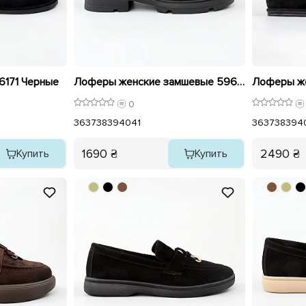
6171 Черные
Лоферы женские замшевые 596021 Черные
0
36
37
38
39
40
41
36
37
38
39
4
1690 ₴
2490 ₴
Купить
Купить