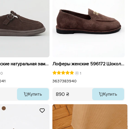
Туфли женские натуральная замша 596141 Коричневый
Лоферы женские 596172 Шоколад
0
1
0
41
36
37
38
39
40
890 ₴
Купить
Купить