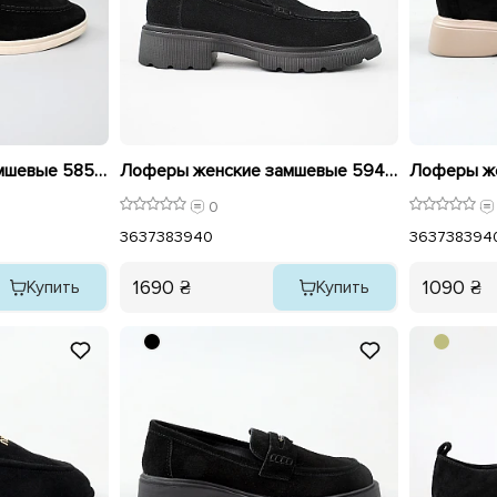
Лоферы женские замшевые 585379 Черные
Лоферы женские замшевые 594300 Черный
0
36
37
38
39
40
36
37
38
39
4
1690 ₴
1090 ₴
Купить
Купить