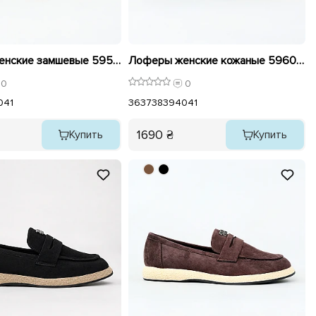
Лоферы женские замшевые 595992 Черные
Лоферы женские кожаные 596022 Черные
0
0
0
41
36
37
38
39
40
41
1690 ₴
Купить
Купить