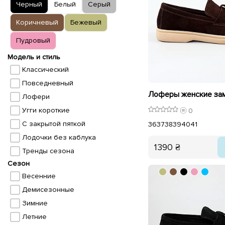
Черный
Белый
Серый
Коричневый
Бежевый
Пудровый
Модель и стиль
Классический
Повседневный
Лофери
Угги короткие
0
С закрытой пяткой
36
37
38
39
40
41
Лодочки без каблука
1390 ₴
Тренды сезона
Сезон
Весенние
Демисезонные
Зимние
Летние