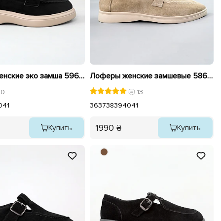
Лоферы женские эко замша 596143 Черные
Лоферы женские замшевые 586284 Бежевые
0
13
0
41
36
37
38
39
40
41
1990 ₴
Купить
Купить