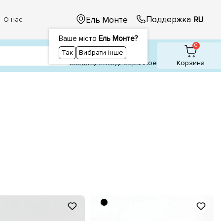
Поддержка
Ель Монте
RU
О нас
Ваше місто
Ель Монте?
1
0
0
Так
Вибрати інше
Входящие
Вход
Избранное
Корзина