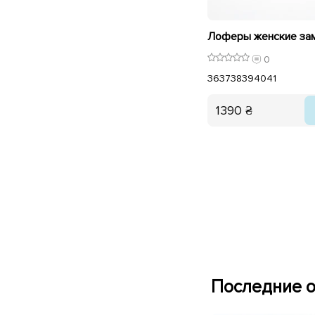
0
36
37
38
39
40
41
1390 ₴
Последние о