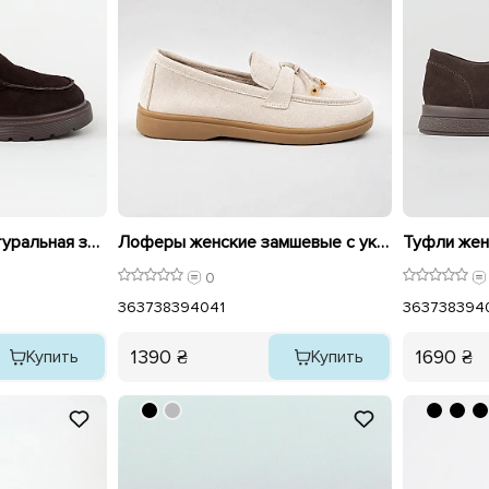
Лоферы женские натуральная замша 596415 Коричневые
Лоферы женские замшевые с украшениями 595991 Бежевые
0
36
37
38
39
40
41
36
37
38
39
4
1390 ₴
1690 ₴
Купить
Купить