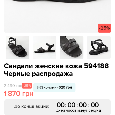
-25%
Сандали женские кожа 594188
Черные распродажа
2 490 грн
-25%
Экономия
620 грн
1 870 грн
00
00
00
00
:
:
:
До конца акции:
дней
часов
минут
секунд