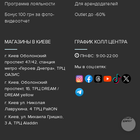
Программа лояльности
Для арендодателей
Бонус 100 грн за фото-
Outlet до -60%
видеоотчет
МАГАЗИНЫ В КИЕВЕ
ГРАФИК КОЛЛ ЦЕНТРА
г. Киев Оболонский
ПН-ВС: 9:00-22:00
проспект 47/42, станция
Мы в соц.сетях:
метро «Героев Днепра»‎, ТРЦ
ОАЗИС
г. Киев, Оболонский
проспект, 1Б, ТРЦ DREAM /
DREAM yellow
г. Киев ул. Николая
Лаврухина, 4 ТРЦ РайON
г. Киев, ул. Михаила Гришко,
Почати
діалог
3 А, ТРЦ Aladdin