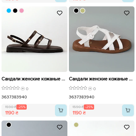
Сандали женские кожаные 594202 Шоколад распродажа
Сандали женские кожаные 594248 Белые распродажа
0
0
36
37
38
39
40
36
37
38
39
40
1590 ₴
-25%
1590 ₴
-25%
1190 ₴
1190 ₴