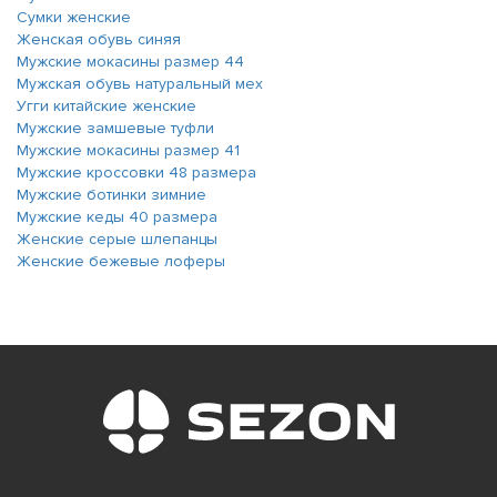
Сумки женские
Женская обувь синяя
Мужские мокасины размер 44
Мужская обувь натуральный мех
Угги китайские женские
Мужские замшевые туфли
Мужские мокасины размер 41
Мужские кроссовки 48 размера
Мужские ботинки зимние
Мужские кеды 40 размера
Женские серые шлепанцы
Женские бежевые лоферы