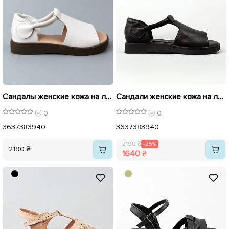
Сандалы женские кожа на липучке 595628 Бежевые
Сандали женские кожа на липучке 595627 Черные распродажа
0
0
36
37
38
39
40
36
37
38
39
40
2190 ₴
-25%
2190 ₴
1640 ₴