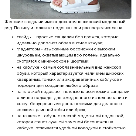
Женские сандалии имеют достаточно широкий модельный
ряд. По типу и толщине подошвы они распределяются на:
слайды – простые сандалии без пряжек, которые
идеально дополнят образ в стиле кэжуал;
гладиаторы - изысканные босоножки с высоким
шнуровьем, охватывающим всю голень, идеально
смотрятся с мини-юбкой и шортами;
на каблуке - самый соблазнительный вид женской
обуви, который характеризуется наличием широких,
квадратных, тонких или экстравагантных каблуков и
подходит для создания любого образа;
на плоской подошве - нежные классические сандалии,
отлично подходят для ежедневного использования и
станут безупречными дополнениями для делового
костюма, длинной юбки или брюк;
на танкетке - обувь с толстой модельной подошвой,
которая станет лучшей заменой босоножек на
каблуке, отличается удобной колодкой и стойкостью.