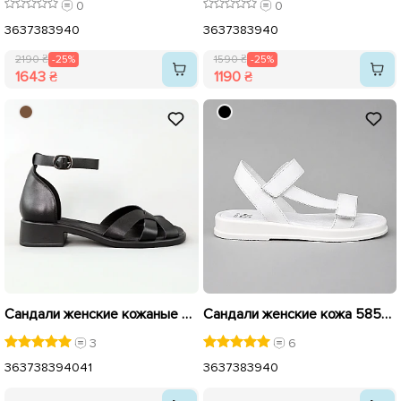
0
0
36
37
38
39
40
36
37
38
39
40
2190 ₴
-25%
1590 ₴
-25%
1643 ₴
1190 ₴
Сандали женские кожаные 594441 Черные
Сандали женские кожа 585782 Белые
3
6
36
37
38
39
40
41
36
37
38
39
40