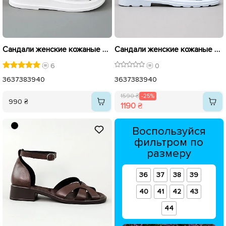
Сандали женские кожаные 588995 Белые
Сандали женские кожаные 594203 Голубой распродажа
6
0
36
37
38
39
40
36
37
38
39
40
1590 ₴
-25%
990 ₴
1190 ₴
Воспользуйся
фильтром по
размеру
36
37
38
39
40
41
42
43
44