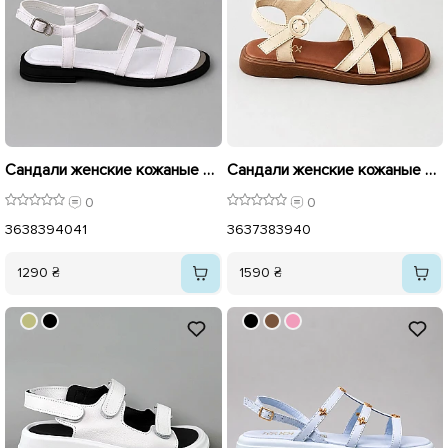
Сандали женские кожаные 595952 Белые
Сандали женские кожаные 594246 Бежевые
0
0
36
38
39
40
41
36
37
38
39
40
1290 ₴
1590 ₴