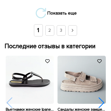
Показать еще
1
2
3
Последние отзывы в категории
Вьетнамки женские Ipanema by Rider 589064 Черные
Сандалы женские замшевые 594444 Бежевые