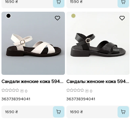
1690 ₴
1590 ₴
Сандали женские кожа 594433 Бежевые Коричневые
Сандалы женские кожа 594434 Черные
0
0
36
37
38
39
40
41
36
37
38
39
40
41
1690 ₴
1690 ₴