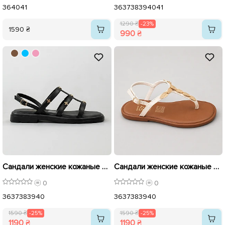
36
40
41
36
37
38
39
40
41
1290 ₴
-23%
1590 ₴
990 ₴
Сандали женские кожаные 594201 Черные распродажа
Сандали женские кожаные 594249 Бежевые распродажа
0
0
36
37
38
39
40
36
37
38
39
40
1590 ₴
-25%
1590 ₴
-25%
1190 ₴
1190 ₴