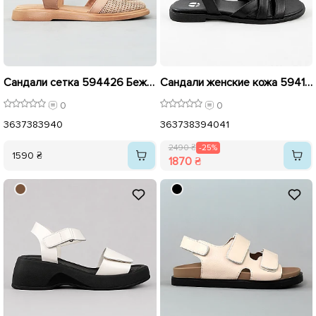
Сандали сетка 594426 Бежевые
Сандали женские кожа 594188 Черные распродажа
0
0
36
37
38
39
40
36
37
38
39
40
41
2490 ₴
-25%
1590 ₴
1870 ₴