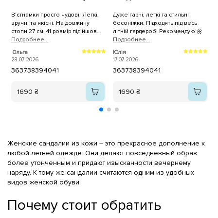
В'єтнамки просто чудові! Легкі,
Дуже гарні, легкі та стильні
В
зручні та якісні. На довжину
босоніжки. Підходять під весь
стопи 27 см, 41 розмір підійшов
літній гардероб! Рекомендую 🌼
П
ідеально. Покупкою дуже
Подробнее...
Подробнее...
задоволена, рекомендую!
Т
Ольга
Юлія
1
28.07.2026
17.07.2026
36
37
38
39
40
41
36
37
38
39
40
41
1690 ₴
1690 ₴
Женские сандалии из кожи – это прекрасное дополнение к
любой летней одежде. Они делают повседневный образ
более утонченным и придают изысканности вечернему
наряду. К тому же сандалии считаются одним из удобных
видов женской обуви.
Почему стоит обратить