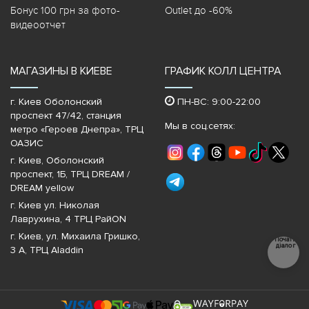
Бонус 100 грн за фото-
Outlet до -60%
видеоотчет
МАГАЗИНЫ В КИЕВЕ
ГРАФИК КОЛЛ ЦЕНТРА
г. Киев Оболонский
ПН-ВС: 9:00-22:00
проспект 47/42, станция
Мы в соц.сетях:
метро «Героев Днепра»‎, ТРЦ
ОАЗИС
г. Киев, Оболонский
проспект, 1Б, ТРЦ DREAM /
DREAM yellow
г. Киев ул. Николая
Лаврухина, 4 ТРЦ РайON
г. Киев, ул. Михаила Гришко,
Почати
діалог
3 А, ТРЦ Aladdin