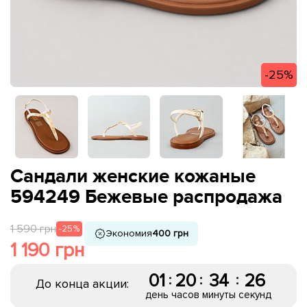
-25%
Сандали женские кожаные
594249 Бежевые распродажа
1 590 грн
-25%
Экономия
400 грн
1 190 грн
01
20
34
25
:
:
:
До конца акции:
день
часов
минуты
секунд