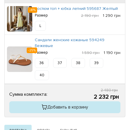
Костюм топ + юбка летний 595687 Желтый
-41%
Размер
2 190 грн
1 290 грн
L
Сандали женские кожаные 594249
Бежевые
-25%
Размер
1 590 грн
1 190 грн
36
37
38
39
40
2 480 грн
Сумма комплекта:
2 232 грн
Добавить в корзину