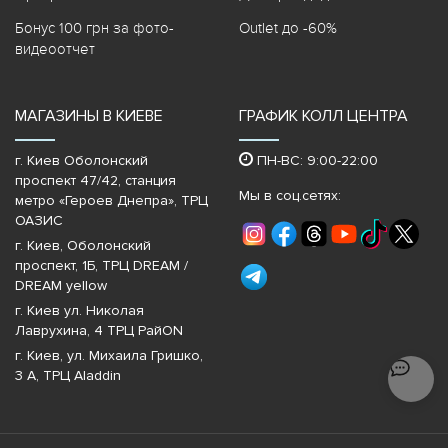
Бонус 100 грн за фото-
Outlet до -60%
видеоотчет
МАГАЗИНЫ В КИЕВЕ
ГРАФИК КОЛЛ ЦЕНТРА
г. Киев Оболонский
ПН-ВС: 9:00-22:00
проспект 47/42, станция
Мы в соц.сетях:
метро «Героев Днепра»‎, ТРЦ
ОАЗИС
г. Киев, Оболонский
проспект, 1Б, ТРЦ DREAM /
DREAM yellow
г. Киев ул. Николая
Лаврухина, 4 ТРЦ РайON
г. Киев, ул. Михаила Гришко,
3 А, ТРЦ Aladdin