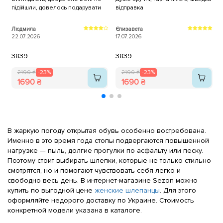
підійшли, довелось подарувати
відправка
я
ш
Людмила
Єлизавета
22.07.2026
17.07.2026
о
1
38
39
38
39
2190 ₴
-23%
2190 ₴
-23%
1690 ₴
1690 ₴
В жаркую погоду открытая обувь особенно востребована.
Именно в это время года стопы подвергаются повышенной
нагрузке — пыль, долгие прогулки по асфальту или песку.
Поэтому стоит выбирать шлепки, которые не только стильно
смотрятся, но и помогают чувствовать себя легко и
свободно весь день. В интернет-магазине Sezon можно
купить по выгодной цене
женские шлепанцы
. Для этого
оформляйте недорого доставку по Украине. Стоимость
конкретной модели указана в каталоге.