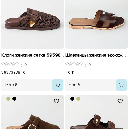
Клоги женские сетка 595984 Коричневые
Шлепанцы женские экокожа 594724 Коричневі
0
0
36
37
38
39
40
40
41
1590 ₴
990 ₴