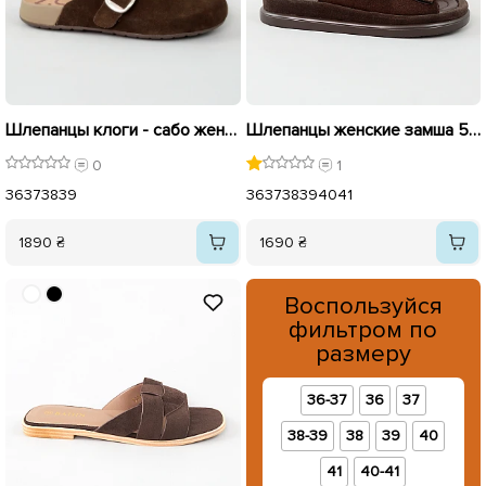
Шлепанцы клоги - сабо женские замшевые 595415 Коричневые.
Шлепанцы женские замша 594440 Коричневые.
0
1
36
37
38
39
36
37
38
39
40
41
1890 ₴
1690 ₴
Воспользуйся
фильтром по
размеру
36-37
36
37
38-39
38
39
40
41
40-41