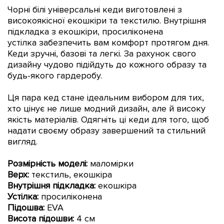
Чорні білі універсальні кеди виготовлені з
високоякісної екошкіри та текстилю. Внутрішня
підкладка з
екошкіри
, просиліконена
устілка
забезпечить вам комфорт протягом дня.
Кеди
зручні, базові та легкі. За рахунок свого
дизайну чудово підійдуть до кожного образу та
будь-якого гардеробу.
Ц
я пара кед стане ідеальним вибором для тих,
хто цінує не лише модний дизайн, але й високу
якість матеріалів.
Одягніть ці кеди для того, щоб
надати своєму образу завершений та стильний
вигляд.
Розмірність моделі:
маломірки
Верх:
текстиль, екошкіра
Внутрішня підкладка:
екошкіра
Устілка:
просиліконена
Підошва:
EVA
Висота підошви:
4 см