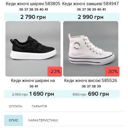
Кеди жіночі шкіряні 583805
Кеди жіночі замшеві 584947
Білі
Чорні
36
37
38
39
40
41
36
37
38
39
40
41
2 790 грн
2 990 грн
-23%
-30%
Кеди жіночі шкіряні на
Кеди жіночі високі 585526
липучках 585119 Чорні
Білі розпродаж
36
41
36
37
38
39
розпродаж
1 690 грн
690 грн
2 190 грн
990 грн
ОПЛАТА
ГАРАНТІЯ
ОПИС
ХАРАКТЕРИСТИКИ