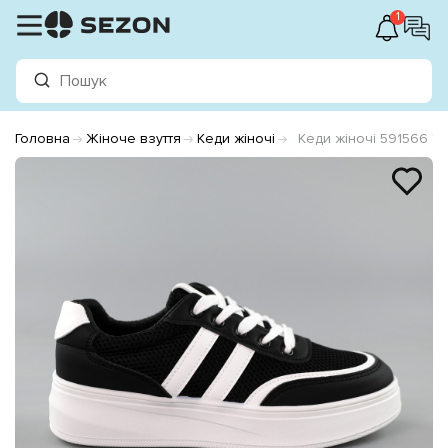
1
Головна
Жіноче взуття
Кеди жіночі
Кеди жіночі 591566 Чо