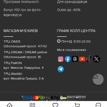
Програма лояльності
Для орендодавців
Бонус 100 грн за фото-
Outlet до -60%
відеовідгук
МАГАЗИНИ В КИЄВІ
ГРАФІК КОЛЛ ЦЕНТРА
ТРЦ OASIS
ПН-НД: 9:00-22:00
Оболонський просп. 47/42
Ми в соц.мережах:
ТРЦ DREAM / DREAM yellow
Оболонський просп, 1Б
ТРЦ РайON
вул. Миколи Лаврухіна, 4
ТРЦ Aladdin
вул. Михайла Гришка, 3 А
Copyright © 2010-2026 Sezon