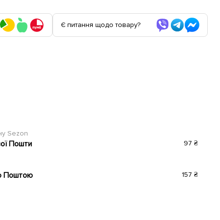
Є питання щодо товару?
ину Sezon
вої Пошти
97 ₴
ю Поштою
157 ₴