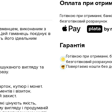
Оплата при отрим
Готівкою при отриманні, бан
безготівковий розрахунок
гаманцем, виконаним з
 Цей гаманець поєднує в
ть його ідеальним
Гарантія
Готівкою при отриманні, 
безготівковий розрахуно
Повертаємо кошти без до
шуканого вигляду та
азу.
арток, купюр і монет.
нтів і візиток.
 захист.
кі цінують якість,
у вигляду і продуманій