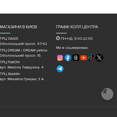
МАГАЗИНИ В КИЄВІ
ГРАФІК КОЛЛ ЦЕНТРА
ТРЦ OASIS
ПН-НД: 9:00-22:00
Оболонський просп. 47/42
Ми в соц.мережах:
ТРЦ DREAM / DREAM yellow
Оболонський просп, 1Б
ТРЦ РайON
вул. Миколи Лаврухіна, 4
ТРЦ Aladdin
вул. Михайла Гришка, 3 А
Почати
діалог