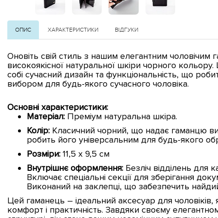
ОПИС
ХАРАКТЕРИСТИКИ
ВІДГУКИ
Оновіть свій стиль з нашим елегантним чоловічим 
високоякісної натуральної шкіри чорного кольору.
собі сучасний дизайн та функціональність, що роби
вибором для будь-якого сучасного чоловіка.
Основні характеристики:
Матеріал:
Преміум натуральна шкіра.
Колір:
Класичний чорний, що надає гаманцю ви
робить його універсальним для будь-якого обр
Розміри:
11,5 x 9,5 см
Внутрішнє оформлення:
Безліч відділень для к
Включає спеціальні секції для зберігання докуме
Виконаний на заклепці, що забезпечить найдий
Цей гаманець – ідеальний аксесуар для чоловіків, я
комфорт і практичність. Завдяки своєму елегантном