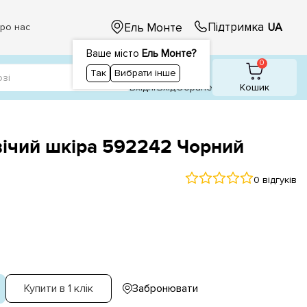
Підтримка
Ель Монте
UA
ро нас
Ваше місто
Ель Монте?
1
0
0
Так
Вибрати інше
Вхідні
Вхiд
Обране
Кошик
ічий шкіра 592242 Чорний
0 відгуків
Купити в 1 клік
Забронювати