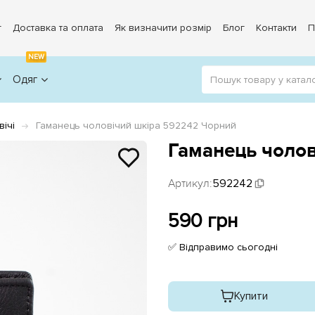
г
Доставка та оплата
Як визначити розмір
Блог
Контакти
П
NEW
Одяг
вічі
Гаманець чоловічий шкіра 592242 Чорний
Гаманець чолов
Артикул:
592242
590 грн
✅ Відправимо сьогодні
Купити