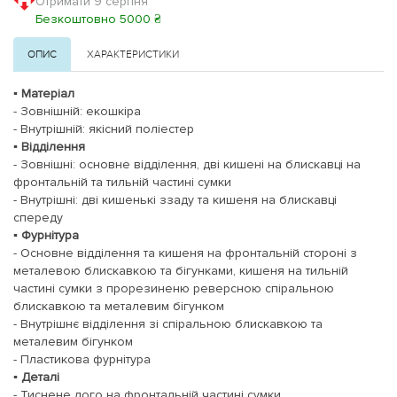
Отримати 9 серпня
Безкоштовно 5000 ₴
ОПИС
ХАРАКТЕРИСТИКИ
▪️ Матеріал
- Зовнішній: екошкіра
- Внутрішній: якісний поліестер
▪️ Відділення
- Зовнішні: основне відділення, дві кишені на блискавці на
фронтальній та тильній частині сумки
- Внутрішні: дві кишенькі ззаду та кишеня на блискавці
спереду
▪️ Фурнітура
- Основне відділення та кишеня на фронтальній стороні з
металевою блискавкою та бігунками, кишеня на тильній
частині сумки з прорезиненю реверсною спіральною
блискавкою та металевим бігунком
- Внутрішнє відділення зі спіральною блискавкою та
металевим бігунком
- Пластикова фурнітура
▪️ Деталі
- Тиснене лого на фронтальній частині сумки