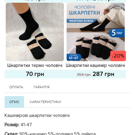
розпродаж
-20%
Шкарпетки термо чоловічі
Шкарпетки кашемір чоловічі
591304 Чорні
(5 пар) 593534 Чорні
70 грн
287 грн
359 грн
розпродаж
ОПЛАТА
ГАРАНТІЯ
ОПИС
ХАРАКТЕРИСТИКИ
Кашемірові шкарпетки чоловічі
Розмір:
41-47
Склад:
90%-кашемір 5%-поліамід 5% лайкра