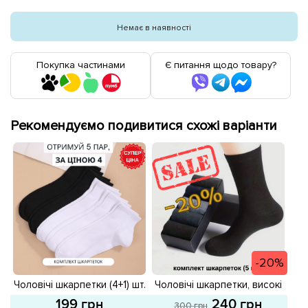
Немає в наявності
Покупка частинами
Є питання щодо товару?
Рекомендуємо подивитися схожі варіанти
-20%
Чоловічі шкарпетки (4+1) шт.
Чоловічі шкарпетки, високі
579131
(5 пар) 590709 Асорті
199 грн
240 грн
300 грн