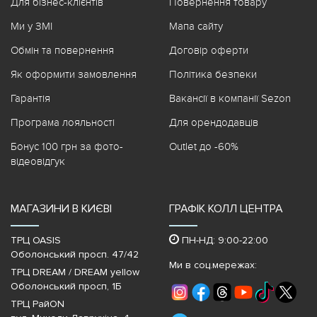
Для бізнес-клієнтів
Повернення товару
Ми у ЗМІ
Мапа сайту
Обмін та повернення
Договір оферти
Як оформити замовлення
Політика безпеки
Гарантія
Вакансії в компанії Sezon
Програма лояльності
Для орендодавців
Бонус 100 грн за фото-
Outlet до -60%
відеовідгук
МАГАЗИНИ В КИЄВІ
ГРАФІК КОЛЛ ЦЕНТРА
ТРЦ OASIS
ПН-НД: 9:00-22:00
Оболонський просп. 47/42
Ми в соц.мережах:
ТРЦ DREAM / DREAM yellow
Оболонський просп, 1Б
ТРЦ РайON