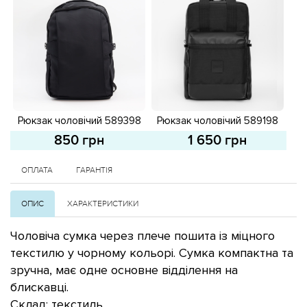
Рюкзак чоловічий 589398
Рюкзак чоловічий 589198
Чорний
Чорний
850 грн
1 650 грн
ОПЛАТА
ГАРАНТІЯ
ОПИС
ХАРАКТЕРИСТИКИ
Чоловіча сумка через плече пошита із міцного
текстилю у чорному кольорі. Сумка компактна та
зручна, має одне основне відділення на
блискавці.
Склад: текстиль