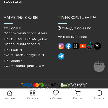
відеовідгук
МАГАЗИНИ В КИЄВІ
ГРАФІК КОЛЛ ЦЕНТРА
ТРЦ OASIS
ПН-НД: 9:00-22:00
Оболонський просп. 47/42
Ми в соц.мережах:
ТРЦ DREAM / DREAM yellow
Оболонський просп, 1Б
ТРЦ РайON
вул. Миколи Лаврухіна, 4
ТРЦ Aladdin
Почати
діалог
вул. Михайла Гришка, 3 А
Copyright © 2010-2026 Sezon
Головна
Каталог
Обране
Кошик
Більше