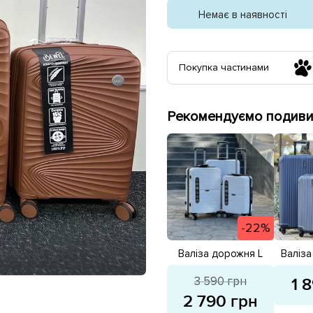
Немає в наявності
Покупка частинами
Рекомендуємо подивит
-22%
Валіза дорожня L
Валіз
103л 588387 Біла
40 л.
розпродаж
3 590 грн
1 
2 790 грн