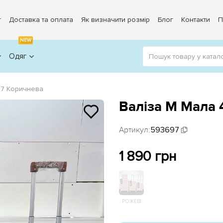
г
Доставка та оплата
Як визначити розмір
Блог
Контакти
П
NEW
Одяг
97 Коричнева
Валіза M Мала 
Артикул:
593697
1 890 грн
РОЖЕВІ