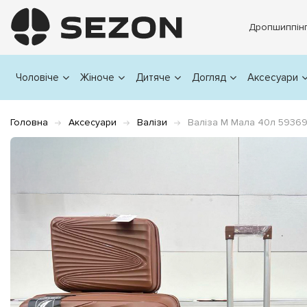
Дропшиппін
Чоловіче
Жіноче
Дитяче
Догляд
Аксесуари
Головна
Аксесуари
Валізи
Валіза M Мала 40л 5936