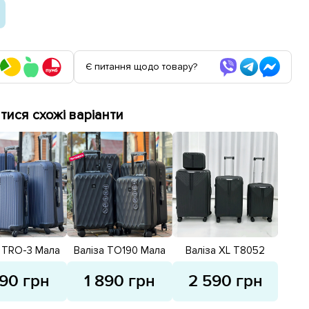
Є питання щодо товару?
ися схожі варіанти
а TRO-3 Мала
Валіза TO190 Мала
Валіза XL T8052
 593777 Синя
40л 593766 Чорна
Велика 97л 593683
Сіра
890 грн
1 890 грн
2 590 грн