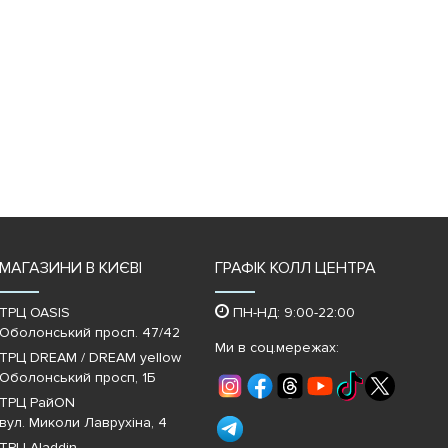
МАГАЗИНИ В КИЄВІ
ГРАФІК КОЛЛ ЦЕНТРА
ТРЦ OASIS
ПН-НД: 9:00-22:00
Оболонський просп. 47/42
Ми в соц.мережах:
ТРЦ DREAM / DREAM yellow
Оболонський просп, 1Б
ТРЦ РайON
вул. Миколи Лаврухіна, 4
ТРЦ Aladdin