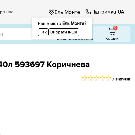
Підтримка
Ель Монте
UA
ро нас
Ваше місто
Ель Монте?
1
1
0
Так
Вибрати інше
Вхідні
Вхiд
Обране
Кошик
40л 593697 Коричнева
0 відгуків