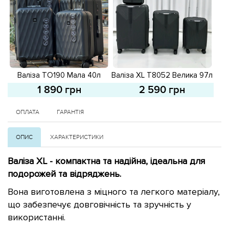
Валіза TO190 Мала 40л
Валіза XL T8052 Велика 97л
593766 Чорна
593683 Сіра
1 890 грн
2 590 грн
ОПЛАТА
ГАРАНТІЯ
ОПИС
ХАРАКТЕРИСТИКИ
Валіза XL - компактна та надійна, ідеальна для
подорожей та відряджень.
Вона виготовлена з міцного та легкого матеріалу,
що забезпечує довговічність та зручність у
використанні.