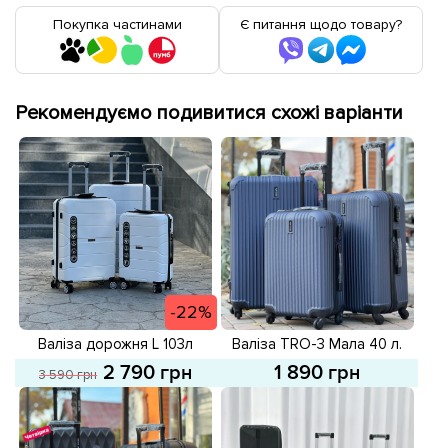
Покупка частинами
Є питання щодо товару?
Рекомендуємо подивитися схожі варіанти
-22%
Валіза дорожня L 103л
Валіза TRO-3 Мала 40 л.
588387 Біла розпродаж
593777 Синя
2 790 грн
1 890 грн
3 590 грн