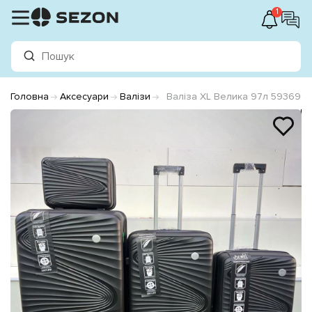
1
Головна
Аксесуари
Валізи
Валіза XL Велика 97л 593691 