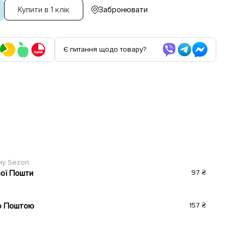
Купити в 1 клік
Забронювати
Є питання щодо товару?
ину Sezon
вої Пошти
97 ₴
ю Поштою
157 ₴