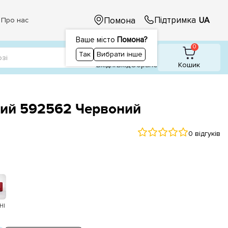
Підтримка
Помона
UA
Про нас
Ваше місто
Помона?
1
1
0
Так
Вибрати інше
Вхідні
Вхiд
Обране
Кошик
чий 592562 Червоний
0 відгуків
НІ