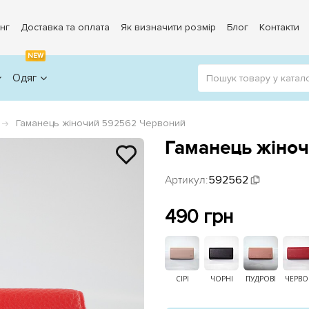
нг
Доставка та оплата
Як визначити розмір
Блог
Контакти
NEW
Одяг
Гаманець жіночий 592562 Червоний
Гаманець жіно
Артикул:
592562
490 грн
СІРІ
ЧОРНІ
ПУДРОВІ
ЧЕРВО