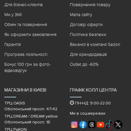
Для бізнес-клієнтів
Повернення товару
Ми у ЗМІ
Мапа сайту
Обмін та повернення
Договір оферти
Як оформити замовлення
Політика безпеки
Гарантія
Вакансії в компанії Sezon
Програма лояльності
Для орендодавців
Бонус 100 грн за фото-
Outlet до -60%
відеовідгук
МАГАЗИНИ В КИЄВІ
ГРАФІК КОЛЛ ЦЕНТРА
ТРЦ OASIS
ПН-НД: 9:00-22:00
Оболонський просп. 47/42
Ми в соц.мережах:
ТРЦ DREAM / DREAM yellow
Оболонський просп, 1Б
ТРЦ РайON