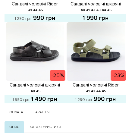
Сандалі чоловічі шкіряні
Сандалі чоловічі Rider
589069 Чорні
585998 Чорні розпродаж
40
41
42
43
44
45
41
44
45
1 990 грн
990 грн
1 290 грн
-25%
-23%
Сандалі чоловічі шкіряні
Сандалі чоловічі Rider
589185 Чорні розпродаж
589179 Хакі розпродаж
40
45
41
43
44
45
1 490 грн
990 грн
1 990 грн
1 290 грн
ОПЛАТА
ГАРАНТІЯ
ОПИС
ХАРАКТЕРИСТИКИ