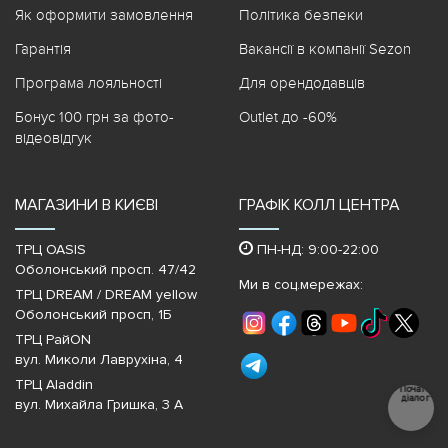
Як оформити замовлення
Політика безпеки
Гарантія
Вакансії в компанії Sezon
Програма лояльності
Для орендодавців
Бонус 100 грн за фото-
Outlet до -60%
відеовідгук
МАГАЗИНИ В КИЄВІ
ГРАФІК КОЛЛ ЦЕНТРА
ТРЦ OASIS
ПН-НД: 9:00-22:00
Оболонський просп. 47/42
Ми в соц.мережах:
ТРЦ DREAM / DREAM yellow
Оболонський просп, 1Б
ТРЦ РайON
вул. Миколи Лаврухіна, 4
ТРЦ Aladdin
Почати
діалог
вул. Михайла Гришка, 3 А