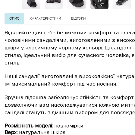
ОПИС
ХАРАКТЕРИСТИКИ
ВІДГУКИ
Відкрийте для себе безмежний комфорт та елег
чоловічими сандаліями, виготовленими з високо
шкіри у класичному чорному кольорі. Ці сандалі -
стилю, ідеальний вибір для сучасного чоловіка, 
стиль.
Наші сандалії виготовлені з високоякісної
натура
їм максимальний комфорт під час носіння.
Зручна підошва забезпечує стійкість та комфорт
дозволяючи вам насолоджуватися кожною миттю
сандалі стануть відмінним вибором для повсякд
Розмірність моделі:
повномірки
Верх:
натуральна
шкіра