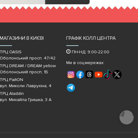
МАГАЗИНИ В КИЄВІ
ГРАФІК КОЛЛ ЦЕНТРА
ТРЦ OASIS
ПН-НД: 9:00-22:00
Оболонський просп. 47/42
Ми в соц.мережах:
ТРЦ DREAM / DREAM yellow
Оболонський просп, 1Б
ТРЦ РайON
вул. Миколи Лаврухіна, 4
ТРЦ Aladdin
вул. Михайла Гришка, 3 А
Почати
діалог