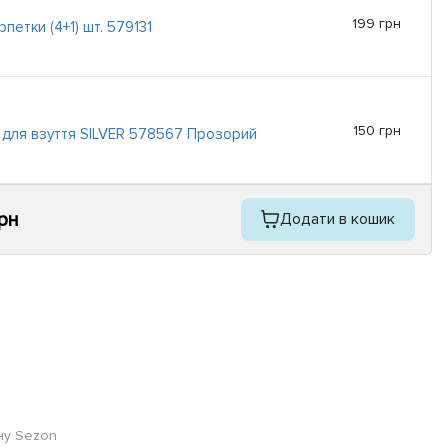
199 грн
рпетки (4+1) шт. 579131
150 грн
для взуття SILVER 578567 Прозорий
грн
Додати в кошик
ину Sezon