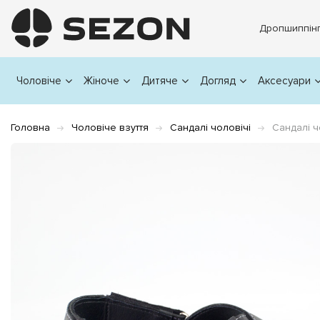
Дропшиппін
Чоловіче
Жіноче
Дитяче
Догляд
Аксесуари
Головна
Чоловіче взуття
Сандалі чоловічі
Сандалі ч