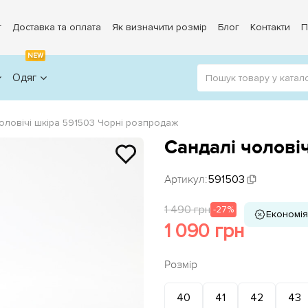
г
Доставка та оплата
Як визначити розмір
Блог
Контакти
П
NEW
Одяг
оловічі шкіра 591503 Чорні розпродаж
Сандалі чолові
Артикул:
591503
1 490 грн
-27%
Економія
1 090 грн
Розмір
40
41
42
43