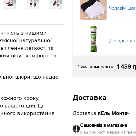
Чоловічі шка
антність з нашими
якісної
натуральної
Дезодорант 
 втілення легкості та
який цінує комфорт та
1 439 
Сума комплекту:
льної
шкіри, що надає
Доставка
 кожного кроку,
 вашого дня. Ці
енного використання.
Доставка в
Ель Монте
Самовивіз з магазина
У цьому місті немає магаз