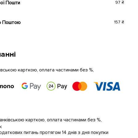
вої Пошти
97 ₴
ю Поштою
157 ₴
анні
ківською карткою, оплата частинами без %,
банківською карткою, оплата частинами без %,
к
даткових питань протягом 14 днів з дня покупки