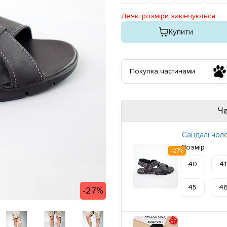
Деякі розміри закінчуються
Купити
Покупка частинами
Ч
Сандалі чоло
Розмір
-27%
40
41
45
4
-27%