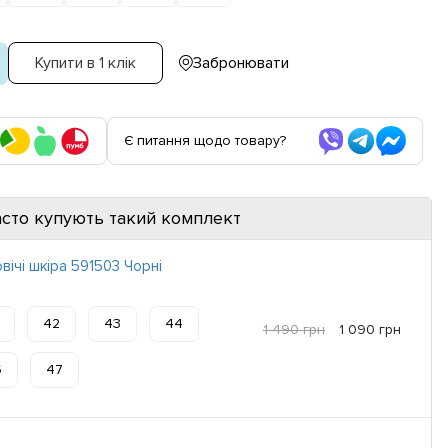
Купити в 1 клік
Забронювати
Є питання щодо товару?
асто купують такий комплект
вічі шкіра 591503 Чорні
42
43
44
1 490 грн
1 090 грн
6
47