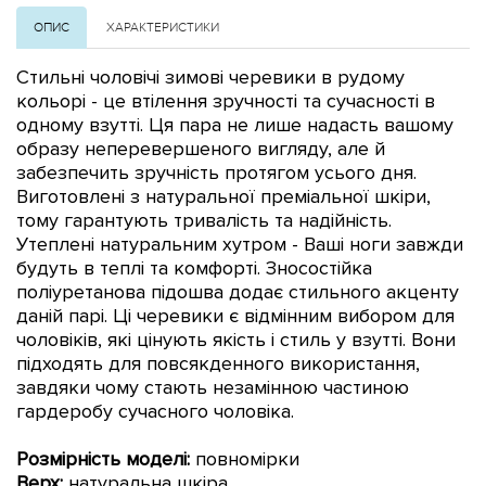
ОПИС
ХАРАКТЕРИСТИКИ
Стильні чоловічі зимові черевики в рудому
кольорі - це втілення зручності та сучасності в
одному взутті. Ця пара не лише надасть вашому
образу неперевершеного вигляду, але й
забезпечить зручність протягом усього дня.
Виготовлені з натуральної преміальної шкіри,
тому гарантують тривалість та надійність.
Утеплені натуральним хутром - Ваші ноги завжди
будуть в теплі та комфорті.
З
носостійка
поліуретанова підошва додає стильного акценту
даній парі. Ці черевики є відмінним вибором для
чоловіків, які цінують якість і стиль у взутті. Вони
підходять для повсякденного використання,
завдяки чому стають незамінною частиною
гардеробу сучасного чоловіка.
Розмірність моделі:
повномірки
Верх:
натуральна шкіра