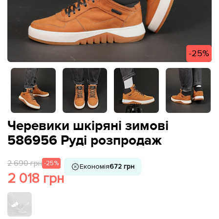
-25%
Черевики шкіряні зимові
586956 Руді розпродаж
2 690 грн
-25%
Економія
672 грн
2 018 грн