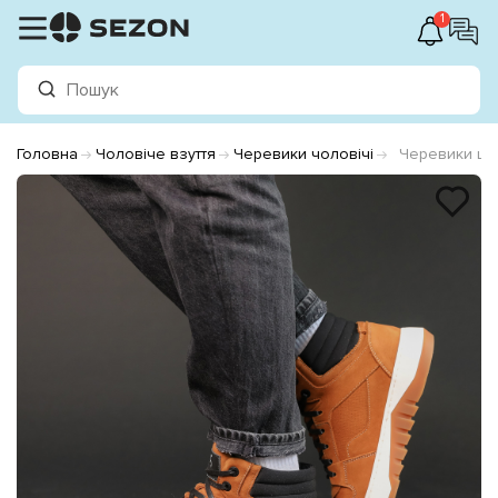
1
Головна
Чоловіче взуття
Черевики чоловічі
Черевики шкі