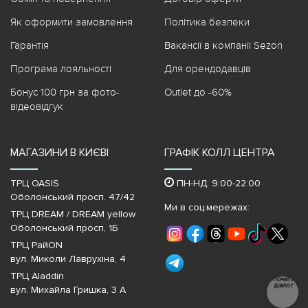
Як оформити замовлення
Політика безпеки
Гарантія
Вакансії в компанії Sezon
Програма лояльності
Для орендодавців
Бонус 100 грн за фото-
Outlet до -60%
відеовідгук
МАГАЗИНИ В КИЄВІ
ГРАФІК КОЛЛ ЦЕНТРА
ТРЦ OASIS
ПН-НД: 9:00-22:00
Оболонський просп. 47/42
Ми в соц.мережах:
ТРЦ DREAM / DREAM yellow
Оболонський просп, 1Б
ТРЦ РайON
вул. Миколи Лаврухіна, 4
ТРЦ Aladdin
Почати
діалог
вул. Михайла Гришка, 3 А