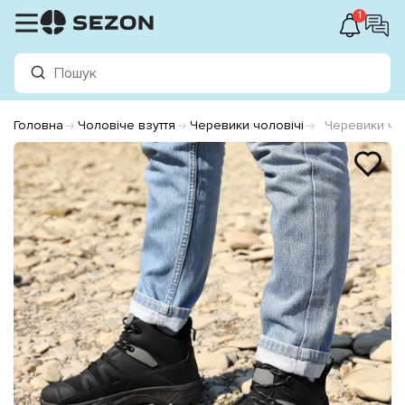
1
Головна
Чоловіче взуття
Черевики чоловічі
Черевики чо