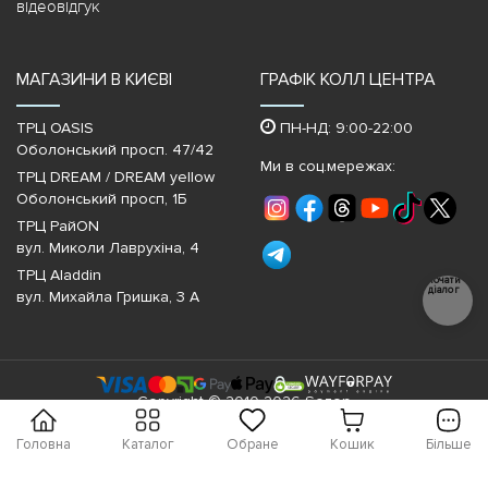
відеовідгук
МАГАЗИНИ В КИЄВІ
ГРАФІК КОЛЛ ЦЕНТРА
ТРЦ OASIS
ПН-НД: 9:00-22:00
Оболонський просп. 47/42
Ми в соц.мережах:
ТРЦ DREAM / DREAM yellow
Оболонський просп, 1Б
ТРЦ РайON
вул. Миколи Лаврухіна, 4
ТРЦ Aladdin
Почати
діалог
вул. Михайла Гришка, 3 А
Copyright © 2010-2026 Sezon
Головна
Каталог
Обране
Кошик
Більше