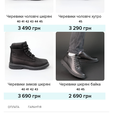
Черевики чоловічі шкіряні
Черевики чоловічі хутро
584272 Чорні
584492 Чорні
40
41
42
43
44
45
45
3 490 грн
3 290 грн
Черевики зимові шкіряні
Черевики шкіряні байка
хутро 584518 Чорні
587108 Чорні
40
41
42
43
40
45
3 690 грн
2 690 грн
ОПЛАТА
ГАРАНТІЯ