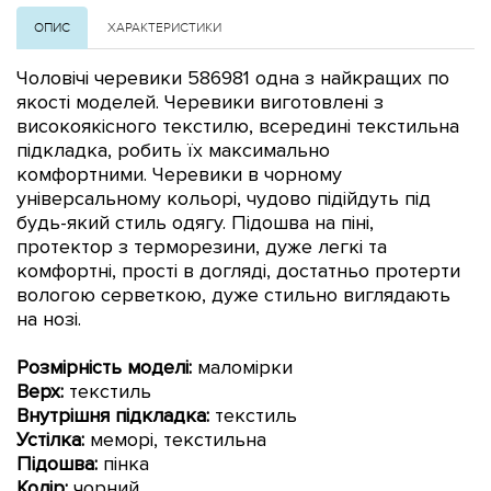
ОПИС
ХАРАКТЕРИСТИКИ
Чоловічі черевики
586981 одна з найкращих по
якості моделей. Черевики виготовлені з
високоякісного текстилю, всередині текстильна
підкладка, робить їх максимально
комфортними.
Черевики
в чорному
універсальному кольорі, чудово підійдуть під
будь-який стиль одягу.
Підошва на піні,
протектор з терморезини, дуже легкі та
комфортні, прості в догляді, достатньо протерти
вологою серветкою, дуже стильно виглядають
на нозі.
Розмірність моделі:
маломірки
Верх:
текстиль
Внутрішня підкладка:
текстиль
Устілка:
меморі, текстильна
Підошва:
пінка
Колір:
чорний