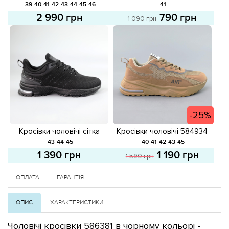
581623 Чорні
583398 Чорні розпродаж
39
40
41
42
43
44
45
46
41
2 990 грн
790 грн
1 090 грн
-25%
Кросівки чоловічі сітка
Кросівки чоловічі 584934
584673 Чорні
Бежеві розпродаж
43
44
45
40
41
42
43
45
1 390 грн
1 190 грн
1 590 грн
ОПЛАТА
ГАРАНТІЯ
ОПИС
ХАРАКТЕРИСТИКИ
Чоловічі кросівки 586381 в чорному кольорі -