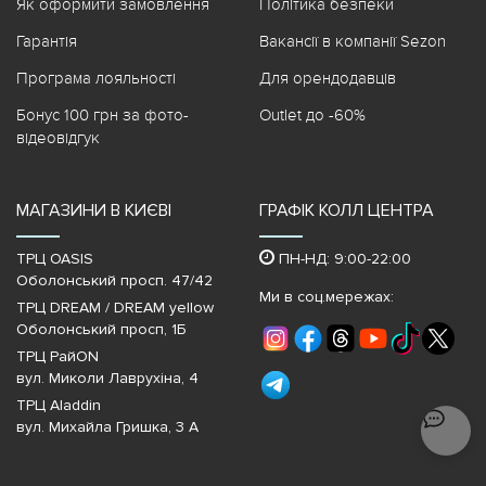
Як оформити замовлення
Політика безпеки
Гарантія
Вакансії в компанії Sezon
Програма лояльності
Для орендодавців
Бонус 100 грн за фото-
Outlet до -60%
відеовідгук
МАГАЗИНИ В КИЄВІ
ГРАФІК КОЛЛ ЦЕНТРА
ТРЦ OASIS
ПН-НД: 9:00-22:00
Оболонський просп. 47/42
Ми в соц.мережах:
ТРЦ DREAM / DREAM yellow
Оболонський просп, 1Б
ТРЦ РайON
вул. Миколи Лаврухіна, 4
ТРЦ Aladdin
вул. Михайла Гришка, 3 А