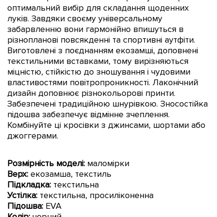
оптимальний вибір для складання щоденних
луків. Завдяки своєму універсальному
забарвленню вони гармонійно впишуться в
різнопланові повсякденні та спортивні аутфіти.
Виготовлені з поєднанням екозамші, доповнені
текстильними вставками, тому вирізняються
міцністю, стійкістю до зношування і чудовими
властивостями повітропроникності. Лаконічний
дизайн доповнює різнокольорові принти.
Забезпечені традиційною шнурівкою. Зносостійка
підошва забезпечує відмінне зчеплення.
Комбінуйте ці кросівки з джинсами, шортами або
джоггерами.
Розмірність моделі:
маломірки
Верх:
екозамша, текстиль
Підкладка:
текстильна
Устілка:
текстильна, просиліконенна
Підошва:
EVA
Колір:
чорний