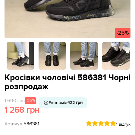
-25%
Кросівки чоловічі 586381 Чорні
розпродаж
1 690 грн
-25%
Економія
422 грн
1 268 грн
Артикул:
586381
1 відгук