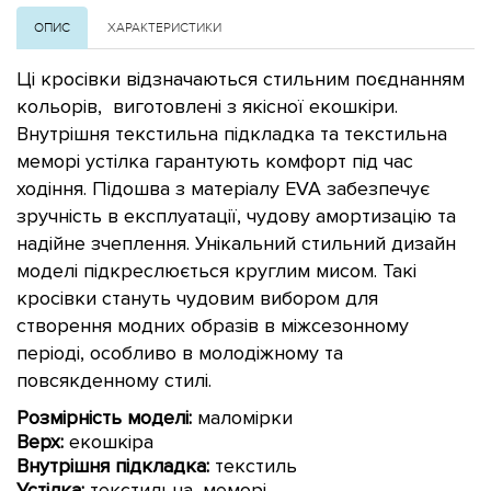
ОПИС
ХАРАКТЕРИСТИКИ
Ці кросівки відзначаються стильним поєднанням
кольорів, виготовлені з якісної екошкіри.
Внутрішня текстильна підкладка та текстильна
меморі устілка гарантують комфорт під час
ходіння. Підошва з матеріалу EVA забезпечує
зручність в експлуатації, чудову амортизацію та
надійне зчеплення. Унікальний стильний дизайн
моделі підкреслюється круглим мисом. Такі
кросівки стануть чудовим вибором для
створення модних образів в міжсезонному
періоді, особливо в молодіжному та
повсякденному стилі.
Розмірність моделі:
маломірки
Верх:
екошкіра
Внутрішня підкладка:
текстиль
Устілка:
текстильна, меморі