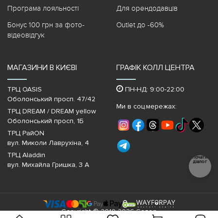
Програма лояльності
Для орендодавців
Бонус 100 грн за фото-
Outlet до -60%
відеовідгук
МАГАЗИНИ В КИЄВІ
ГРАФІК КОЛЛ ЦЕНТРА
ТРЦ OASIS
ПН-НД: 9:00-22:00
Оболонський просп. 47/42
Ми в соц.мережах:
ТРЦ DREAM / DREAM yellow
Оболонський просп, 1Б
ТРЦ РайON
вул. Миколи Лаврухіна, 4
ТРЦ Aladdin
Почати
діалог
вул. Михайла Гришка, 3 А
Copyright © 2010-2026 Sezon