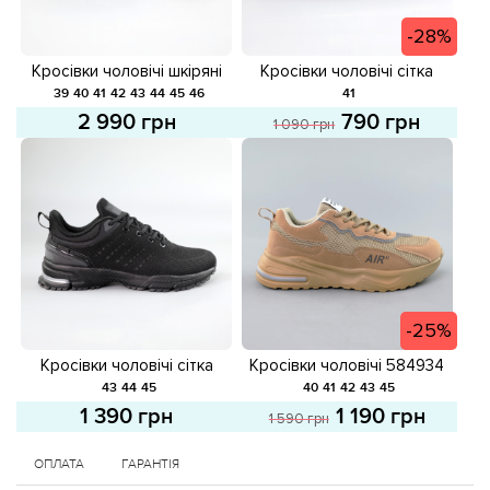
-28%
Кросівки чоловічі шкіряні
Кросівки чоловічі сітка
581623 Чорні
583398 Чорні розпродаж
39
40
41
42
43
44
45
46
41
2 990 грн
790 грн
1 090 грн
-25%
Кросівки чоловічі сітка
Кросівки чоловічі 584934
584673 Чорні
Бежеві розпродаж
43
44
45
40
41
42
43
45
1 390 грн
1 190 грн
1 590 грн
ОПЛАТА
ГАРАНТІЯ