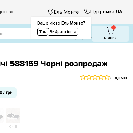
Підтримка
Ель Монте
UA
ро нас
Ваше місто
Ель Монте?
1
1
0
Так
Вибрати інше
Вхідні
Вхiд
Обране
Кошик
ічі 588159 Чорні розпродаж
0 відгуків
97 грн
І
СИНІ