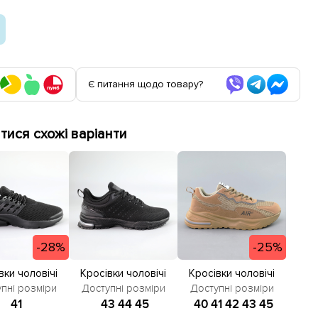
Є питання щодо товару?
ися схожі варіанти
-28%
-25%
вки чоловічі
Кросівки чоловічі
Кросівки чоловічі
583398 Чорні
сітка 584673 Чорні
584934 Бежеві
пні розміри
Доступні розміри
Доступні розміри
зпродаж
розпродаж
41
43
44
45
40
41
42
43
45