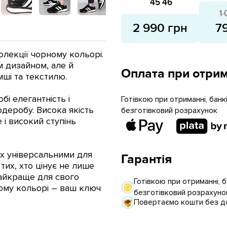
45
46
1
2 990 грн
7
олекції чорному кольорі.
м дизайном, але й
Оплата при отрим
ші та текстилю.
бі елегантність і
Готівкою при отриманні, бан
рдеробу. Висока якість
безготівковий розрахунок
 і високий ступінь
їх універсальними для
Гарантія
тих, хто цінує не лише
найкраще для свого
Готівкою при отриманні, 
ому кольорі – ваш ключ
безготівковий розрахуно
Повертаємо кошти без до