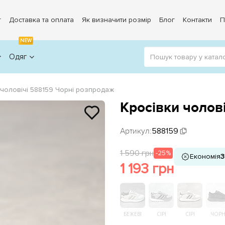
г
Доставка та оплата
Як визначити розмір
Блог
Контакти
П
NEW
Одяг
 чоловічі 588159 Чорні розпродаж
Кросівки чолов
Артикул:
588159
1 590 грн
-25%
Економія
3
1 193 грн
БЕЖЕВІ
СІРІ
СІРІ
ЧОРН