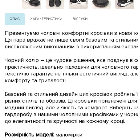
ОПИС
ХАРАКТЕРИСТИКИ
ВІДГУКИ
Презентуємо чоловічі комфортні кросівки з нової к
Ця пара вражає не лише своїм базовим та стильни
високоякісним виконанням з використанням екозам
Чорний колір – це чудове рішення, яке поєднує в со
практичність, ідеально підходячи для чоловічого га
текстилю гарантує не тільки естетичний вигляд, але
комфорту та тривалості.
Базовий та стильний дизайн цих кросівок роблять 
різних стилів та образів.
Ці кросівки призначені для 
модний вигляд, але й якість та комфорт. Виберіть 
гардеробу з нашими чоловічими кросівками у чорн
до елегантності та зручності на кожному кроці.
Розмірність моделі:
маломірки