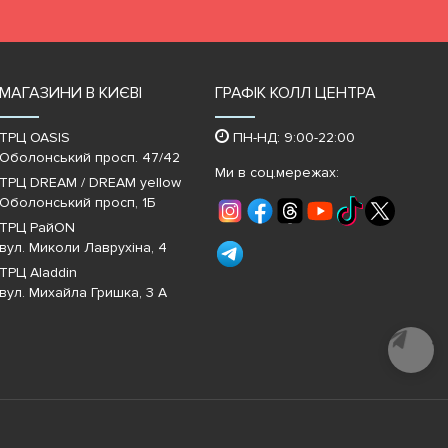
МАГАЗИНИ В КИЄВІ
ГРАФІК КОЛЛ ЦЕНТРА
ТРЦ OASIS
ПН-НД: 9:00-22:00
Оболонський просп. 47/42
Ми в соц.мережах:
ТРЦ DREAM / DREAM yellow
Оболонський просп, 1Б
ТРЦ РайON
вул. Миколи Лаврухіна, 4
ТРЦ Aladdin
вул. Михайла Гришка, 3 А
Почати
діалог