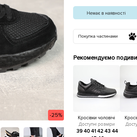
Немає в наявності
Покупка частинами
Рекомендуємо подивит
-25%
Кросівки чоловічі
Кросі
шкіряні 581623 Чорні
сітка 
Доступні розміри
Досту
ро
39
40
41
42
43
44